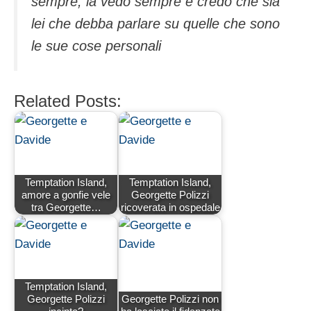
sempre, la vedo sempre e credo che sia
lei che debba parlare su quelle che sono
le sue cose personali
Related Posts:
Temptation Island,
Temptation Island,
amore a gonfie vele
Georgette Polizzi
tra Georgette…
ricoverata in ospedale
Temptation Island,
Georgette Polizzi
Georgette Polizzi non