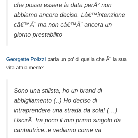
che possa essere la data perÃ² non
abbiamo ancora deciso. Lâ€™intenzione
câ€™Ã¨ ma non câ€™Ã¨ ancora un
giorno prestabilito
Georgette Polizzi
parla un po’ di quella che Ã¨ la sua
vita attualmente:
Sono una stilista, ho un brand di
abbigliamento (..) Ho deciso di
intraprendere una strada da sola! (…)
UscirÃ fra poco il mio primo singolo da
cantautrice..e vediamo come va