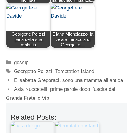
incinta?
ha lasciato il fidanzato
Georgette Polizzi
Eliana Michelazzo, la
parla della sua
velata minaccia di
malattia
Georgette…
Categorie
gossip
Tag
Georgette Polizzi
,
Temptation Island
Elisabetta Gregoraci, sono una mamma all’antica
Asia Nuccetelli, prime parole dopo l’uscita dal
Grande Fratello Vip
Related Posts: