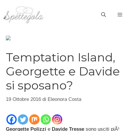
Vai
al
ME
contenuto
Temptation Island,
Georgette e Davide
si sposano?
19 Ottobre 2016
di
Eleonora Costa
Georgette Polizzi
e
Davide Tresse
sono usciti piÃ¹