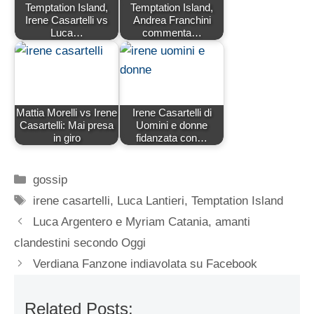
Temptation Island,
Temptation Island,
Irene Casartelli vs
Andrea Franchini
Luca…
commenta…
Mattia Morelli vs Irene
Irene Casartelli di
Casartelli: Mai presa
Uomini e donne
in giro
fidanzata con…
Categorie
gossip
Tag
irene casartelli
,
Luca Lantieri
,
Temptation Island
Luca Argentero e Myriam Catania, amanti
clandestini secondo Oggi
Verdiana Fanzone indiavolata su Facebook
Related Posts: