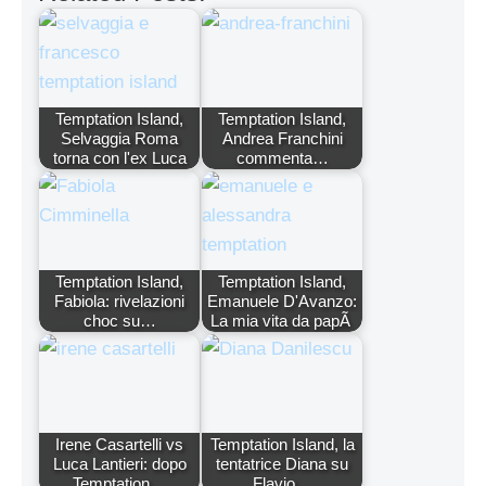
Temptation Island,
Temptation Island,
Selvaggia Roma
Andrea Franchini
torna con l'ex Luca
commenta…
Temptation Island,
Temptation Island,
Fabiola: rivelazioni
Emanuele D'Avanzo:
choc su…
La mia vita da papÃ
Irene Casartelli vs
Temptation Island, la
Luca Lantieri: dopo
tentatrice Diana su
Temptation…
Flavio…