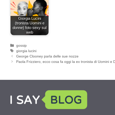
Giorgia Lucini
(tronista Uomini e
donne) foto sexy sul
web
Categorie
gossip
Tag
giorgia lucini
George Clooney parla delle sue nozze
Paola Frizziero, ecco cosa fa oggi la ex tronista di Uomini e