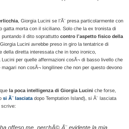
rlicchia
, Giorgia Lucini se l’Ã¨ presa particolarmente con
o gatta morta con il siciliano. Solo che la ex tronista di
puntando il dito soprattutto
contro l’aspetto fisico della
Giorgia Lucini avrebbe preso in giro la tentatrice di
della diretta interessata che in tono ironico,
Lucini per quelle affermazioni cosÃ¬ di basso livello che
ne magari non cosÃ¬ longilinee che non per questo devono
unque
la poca intelligenza di Giorgia Lucini
che forse,
ro
si Ã¨ lasciata
dopo Temptation Island), si Ã¨ lasciata
 scrive:
ha offeso me, perchÃ© Ã¨ evidente la mia