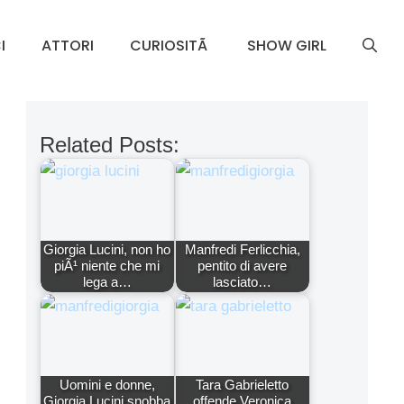
I
ATTORI
CURIOSITÃ
SHOW GIRL
Related Posts:
Giorgia Lucini, non ho
Manfredi Ferlicchia,
piÃ¹ niente che mi
pentito di avere
lega a…
lasciato…
Uomini e donne,
Tara Gabrieletto
Giorgia Lucini snobba
offende Veronica