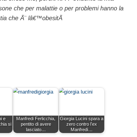
rsone che per malattie o per problemi hanno la
ttia che Ã¨ lâ€™obesitÃ
i e
Manfredi Ferlicchia,
Giorgia Lucini spara a
hia si
pentito di avere
zero contro l'ex
lasciato…
Manfredi…