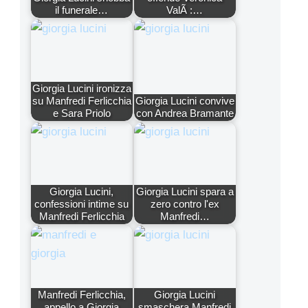
il funerale…
ValÃ :…
Giorgia Lucini ironizza
su Manfredi Ferlicchia
Giorgia Lucini convive
e Sara Priolo
con Andrea Bramante
Giorgia Lucini,
Giorgia Lucini spara a
confessioni intime su
zero contro l'ex
Manfredi Ferlicchia
Manfredi…
Manfredi Ferlicchia,
Giorgia Lucini
appello a Giorgia
smaschera Manfredi