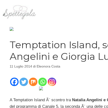
Vai
al
contenuto
Temptation Island, s
Angelini e Giorgia L
11 Luglio 2014
di
Eleonora Costa
A Temptation Island Ã¨ scontro tra
Natalia Angelini e 
del programma di Canale 5, la seconda Ã¨ una delle c