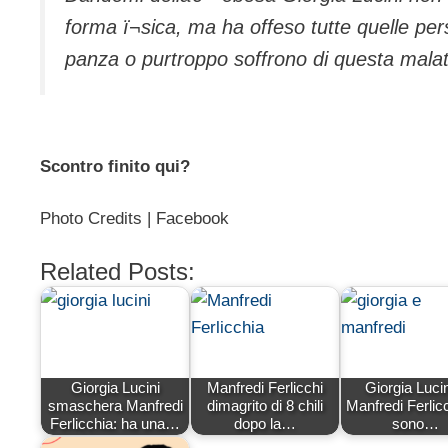
forma ï¬sica, ma ha offeso tutte quelle pe
panza o purtroppo soffrono di questa mala
Scontro finito qui?
Photo Credits | Facebook
Related Posts:
Giorgia Lucini
Manfredi Ferlicchi
Giorgia Lucin
smaschera Manfredi
dimagrito di 8 chili
Manfredi Ferlicc
Ferlicchia: ha una…
dopo la…
sono…