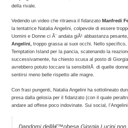
della rivale.
Vedendo un video che ritraeva il fidanzato
Manfredi Fe
la tentatrice Natalia Angelini, colpevole di essere tropp
Uomini e Donne ci Ã¨ andata giÃ¹ abbastanza pesante, 
Angelini,
troppo grassa ai suoi occhi. Nello specifico, 
Temptation Island per la pancia, scatenando la reazione 
successivamente, ha chiesto scusa al posto di Giorgia 
avrebbero potuto toccare la sensibilitÃ di quelle don
sentirsi meno belle rispetto alle magre.
Con frasi pungenti, Natalia Angelini ha sottolineato d
presa dalla gelosia per il fidanzato (con il quale peralt
andare ad offese poco indovinate. Sui social, l’Angelini
Dandomi dellâ€™obesa Giorgia Lucini non 