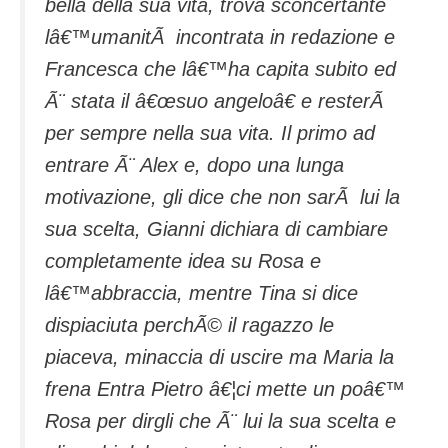
bella della sua vita, trova sconcertante
lâ€™umanitÃ incontrata in redazione e
Francesca che lâ€™ha capita subito ed
Ã¨ stata il â€œsuo angeloâ€ e resterÃ
per sempre nella sua vita.
Il primo ad
entrare Ã¨ Alex e, dopo una lunga
motivazione, gli dice che non sarÃ lui la
sua scelta, Gianni dichiara di cambiare
completamente idea su Rosa e
lâ€™abbraccia, mentre Tina si dice
dispiaciuta perchÃ© il ragazzo le
piaceva, minaccia di uscire ma Maria la
frena Entra Pietro â€¦ci mette un poâ€™
Rosa per dirgli che Ã¨ lui la sua scelta e