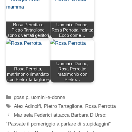
Rosa Perrotta e
Uomini e Donne,
Pietro Tartaglione
Rosa Perrotta incinta:
sono diventati genitori
Ecco come…
Uomini e Donne,
Rosa Perrotta,
Rosa Perrotta:
matrimonio rimandato
matrimonio con
con Pietro Tartaglione
Pietro…
Categorie
gossip
,
uomini-e-donne
Tag
Alex Adinolfi
,
Pietro Tartaglione
,
Rosa Perrotta
Marisela Federici attacca Barbara D’Urso:
“Passate il pomeriggio a parlare di stupidaggini”