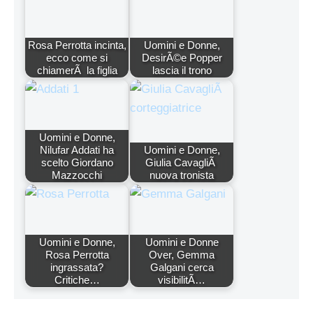
Rosa Perrotta incinta,
Uomini e Donne,
ecco come si
DesirÃ©e Popper
chiamerÃ la figlia
lascia il trono
Uomini e Donne,
Nilufar Addati ha
Uomini e Donne,
scelto Giordano
Giulia CavagliÃ
Mazzocchi
nuova tronista
Uomini e Donne,
Uomini e Donne
Rosa Perrotta
Over, Gemma
ingrassata?
Galgani cerca
Critiche…
visibilitÃ…