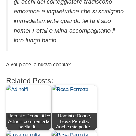
gli occhi del corteggiatore tradiscono
emozione e inquietudine che si sciolgono
immediatamente quando lei fa il suo
nome!
Petali e Mina accompagnano il
loro lungo bacio.
A voi piace la nuova coppia?
Related Posts:
Uomini e Donne, Alex
Uomini e Donne,
Adinolfi commenta la
Rosa Perrotta:
scelta di…
"Anche mio padre…