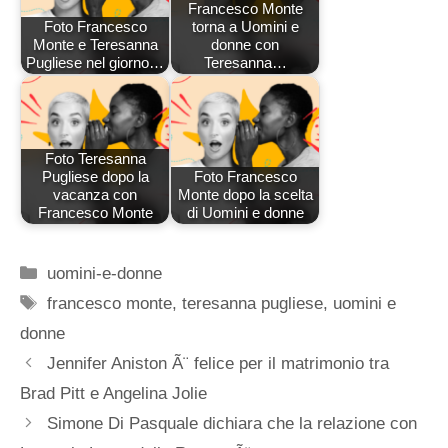
Francesco Monte
Foto Francesco
torna a Uomini e
Monte e Teresanna
donne con
Pugliese nel giorno…
Teresanna…
Foto Teresanna
Pugliese dopo la
Foto Francesco
vacanza con
Monte dopo la scelta
Francesco Monte
di Uomini e donne
Categorie
uomini-e-donne
Tag
francesco monte
,
teresanna pugliese
,
uomini e
donne
Jennifer Aniston Ã¨ felice per il matrimonio tra
Brad Pitt e Angelina Jolie
Simone Di Pasquale dichiara che la relazione con