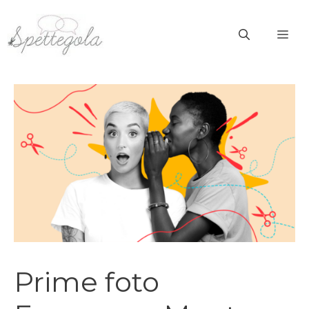
Vai
al
ME
contenuto
Prime foto