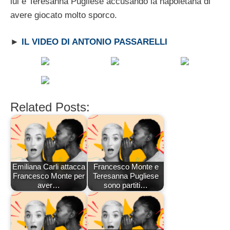
lui e Teresanna Pugliese accusando la napoletana di
avere giocato molto sporco.
►
IL VIDEO DI ANTONIO PASSARELLI
Related Posts:
Emiliana Carli attacca
Francesco Monte e
Francesco Monte per
Teresanna Pugliese
aver…
sono partiti…