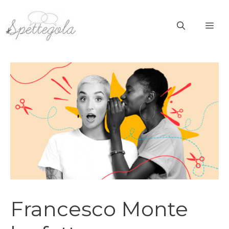
Vai
al
ME
contenuto
Francesco Monte