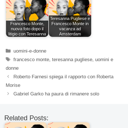
Teresanna Pugliese e
Francesco Monte,
Francesco Monte in
nuova foto dopo il
vacanza ad
litigio con Teresanna
Amsterdam
Categorie
uomini-e-donne
Tag
francesco monte
,
teresanna pugliese
,
uomini e
donne
Roberto Farnesi spiega il rapporto con Roberta
Morise
Gabriel Garko ha paura di rimanere solo
Related Posts: