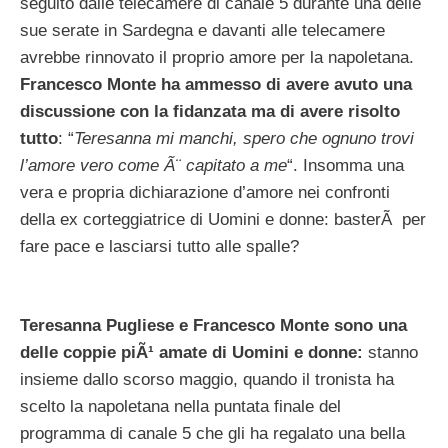
seguito dalle telecamere di canale 5 durante una delle
sue serate in Sardegna e davanti alle telecamere
avrebbe rinnovato il proprio amore per la napoletana.
Francesco Monte ha ammesso di avere avuto una
discussione con la fidanzata ma di avere risolto
tutto
: “
Teresanna mi manchi, spero che ognuno trovi
l’amore vero come Ã¨ capitato a me
“. Insomma una
vera e propria dichiarazione d’amore nei confronti
della ex corteggiatrice di Uomini e donne: basterÃ per
fare pace e lasciarsi tutto alle spalle?
Teresanna Pugliese e Francesco Monte sono una
delle coppie piÃ¹ amate di Uomini e donne:
stanno
insieme dallo scorso maggio, quando il tronista ha
scelto la napoletana nella puntata finale del
programma di canale 5 che gli ha regalato una bella