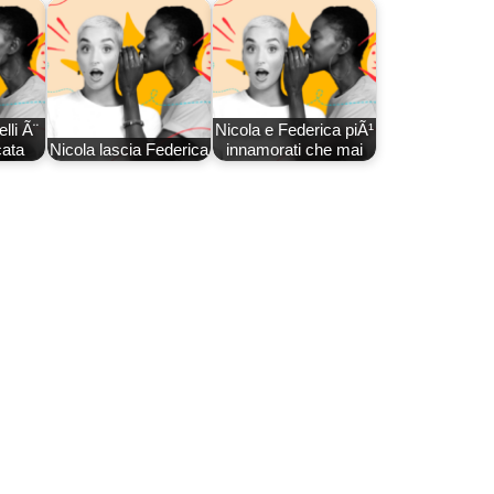
lli Ã¨
Nicola e Federica piÃ¹
cata
Nicola lascia Federica
innamorati che mai