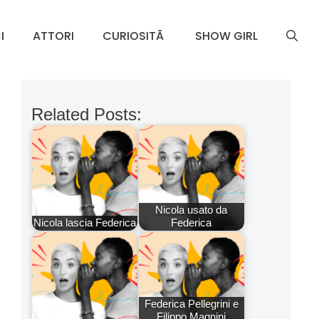
I
ATTORI
CURIOSITÃ
SHOW GIRL
Related Posts:
Nicola usato da
Nicola lascia Federica
Federica
Federica Pellegrini e
Filippo Magnini