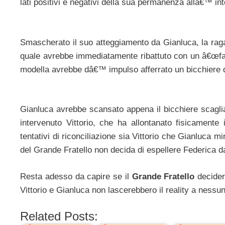
lati positivi e negativi della sua permanenza allâ€™ in
Smascherato il suo atteggiamento da Gianluca, la raga
quale avrebbe immediatamente ribattuto con un â€œfal
modella avrebbe dâ€™ impulso afferrato un bicchiere di 
Gianluca avrebbe scansato appena il bicchiere scagli
intervenuto Vittorio, che ha allontanato fisicamente
tentativi di riconciliazione sia Vittorio che Gianluca m
del Grande Fratello non decida di espellere Federica da
Resta adesso da capire se il
Grande Fratello
decider
Vittorio e Gianluca non lascerebbero il reality a nessu
Related Posts: