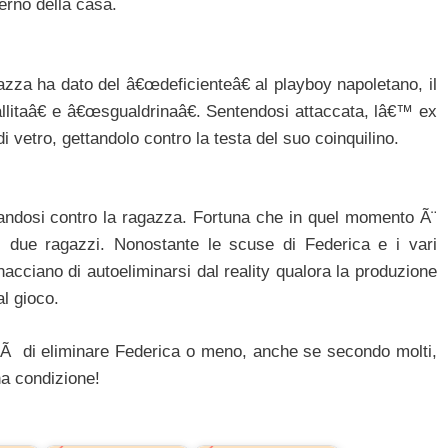
terno della casa.
zza ha dato del â€œdeficienteâ€ al playboy napoletano, il
litaâ€ e â€œsgualdrinaâ€. Sentendosi attaccata, lâ€™ ex
vetro, gettandolo contro la testa del suo coinquilino.
andosi contro la ragazza. Fortuna che in quel momento Ã¨
 i due ragazzi. Nonostante le scuse di Federica e i vari
inacciano di autoeliminarsi dal reality qualora la produzione
l gioco.
Ã di eliminare Federica o meno, anche se secondo molti,
na condizione!