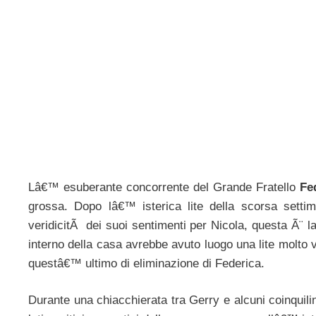
Lâ€™ esuberante concorrente del Grande Fratello
Fe
grossa. Dopo lâ€™ isterica lite della scorsa setti
veridicitÃ dei suoi sentimenti per Nicola, questa Ã¨ la
interno della casa avrebbe avuto luogo una lite molto 
questâ€™ ultimo di eliminazione di Federica.
Durante una chiacchierata tra Gerry e alcuni coinquilin