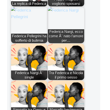
La replica di Federica
vogliono sposarsi
Federica Nargi, ecco
Federica Pellegrini ha
come Ã¨ nato l'amore
sofferto di bulimia
per…
Federica Nargi Ã¨
Tra Federica e Nicola
single
il primo sesso
Simpatia tra Gerry e
Marcello bestemmia