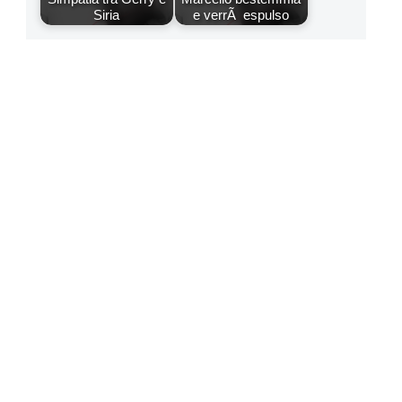
Siria
e verrÃ espulso