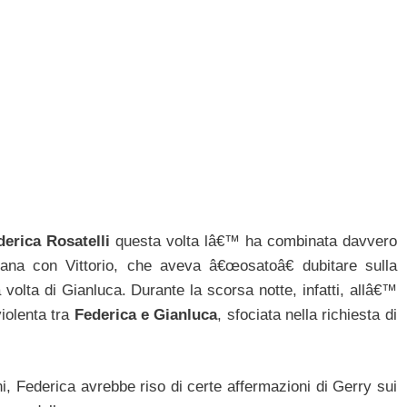
derica Rosatelli
questa volta lâ€™ ha combinata davvero
mana con Vittorio, che aveva â€œosatoâ€ dubitare sulla
 volta di Gianluca. Durante la scorsa notte, infatti, allâ€™
violenta tra
Federica e Gianluca
, sfociata nella richiesta di
i, Federica avrebbe riso di certe affermazioni di Gerry sui