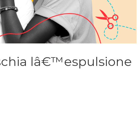
ischia lâ€™espulsione