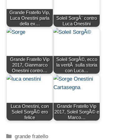
Grande Fratello Vip,
Luca Onestini parla
Soleil SorgÃ¨ contro
della ex…
Luca Onestini
Grande Fratello Vip
Soleil SorgÃ©, ecco
2017, Gianmarco
la veritÃ sulla storia
Onestini contro…
con Luca…
Luca Onestini, con
Grande Fratello Vip
Soleil SorgÃ© ero
2017, Soleil SorgÃ© e
felice
Marco…
Categorie
grande fratello