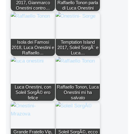
2017, Gianmarco
Raffaello Tonon parla
Onestini contro…
di Luca Onestini
Isola dei Famosi
Temptation Island
2018, Luca Onestini e
2017, Soleil SorgÃ¨ e
Raffaello…
Luca…
Luca Onestini, con
Raffaello Tonon, Luca
Soleil SorgÃ© ero
Onestini mi ha
felice
salvato
Grande Fratello Vip,
Soleil SorgÃ©, ecco