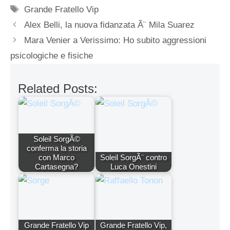
Tag
Grande Fratello Vip
Alex Belli, la nuova fidanzata Ã¨ Mila Suarez
Mara Venier a Verissimo: Ho subito aggressioni
psicologiche e fisiche
Related Posts:
Soleil SorgÃ©
conferma la storia
con Marco
Soleil SorgÃ¨ contro
Cartasegna?
Luca Onestini
Grande Fratello Vip
Grande Fratello Vip,