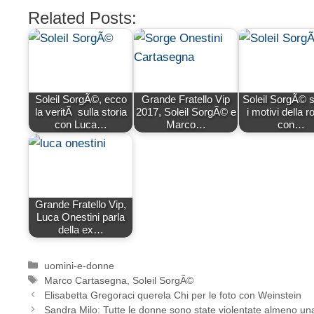
Related Posts:
Soleil SorgÃ©, ecco
Grande Fratello Vip
Soleil SorgÃ© 
la veritÃ sulla storia
2017, Soleil SorgÃ© e
i motivi della r
con Luca…
Marco…
con…
Grande Fratello Vip,
Luca Onestini parla
della ex…
Categorie
uomini-e-donne
Tag
Marco Cartasegna
,
Soleil SorgÃ©
Elisabetta Gregoraci querela Chi per le foto con Weinstein
Sandra Milo: Tutte le donne sono state violentate almeno una 