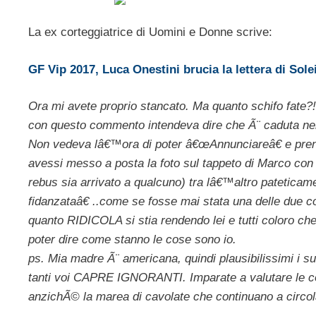
La ex corteggiatrice di Uomini e Donne scrive:
GF Vip 2017, Luca Onestini brucia la lettera di Sole
Ora mi avete proprio stancato. Ma quanto schifo fate?
con questo commento intendeva dire che Ã¨ caduta nell
Non vedeva lâ€™ora di poter â€œAnnunciareâ€ e pren
avessi messo a posta la foto sul tappeto di Marco con
rebus sia arrivato a qualcuno) tra lâ€™altro patetic
fidanzataâ€ ..come se fosse mai stata una delle due c
quanto RIDICOLA si stia rendendo lei e tutti coloro c
poter dire come stanno le cose sono io.
ps. Mia madre Ã¨ americana, quindi plausibilissimi i s
tanti voi CAPRE IGNORANTI. Imparate a valutare le 
anzichÃ© la marea di cavolate che continuano a circol