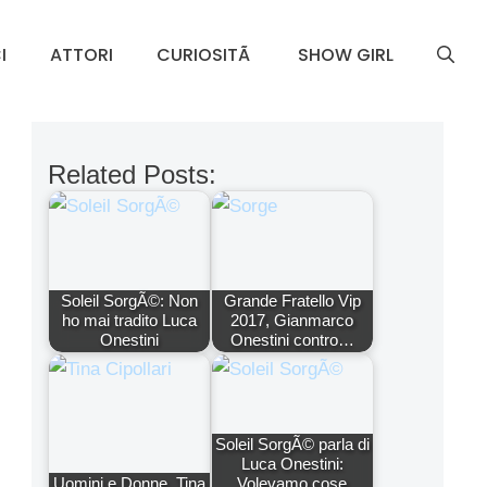
I
ATTORI
CURIOSITÃ
SHOW GIRL
Related Posts:
Soleil SorgÃ©: Non
Grande Fratello Vip
ho mai tradito Luca
2017, Gianmarco
Onestini
Onestini contro…
Soleil SorgÃ© parla di
Luca Onestini:
Uomini e Donne, Tina
Volevamo cose