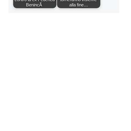
BenincÃ
alla fine…