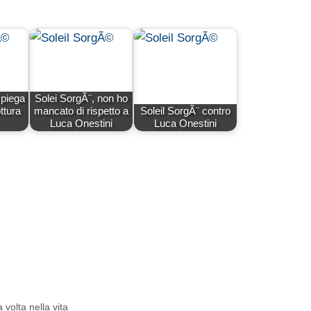
spiega
Solei SorgÃ¨, non ho
ottura
mancato di rispetto a
Soleil SorgÃ¨ contro
Luca Onestini
Luca Onestini
volta nella vita