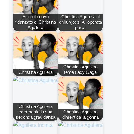
Ecco il nuovo
Christina Aguilera, il
fidanzato di Christina
chirurgo: si Ã¨ operata
Aguilera
per…
Christina Aguilera
Christina Aguilera
teme Lady Gaga
Christina Aguilera
commenta la sua
Christina Aguilera
seconda gravidanza
dimentica la gonna