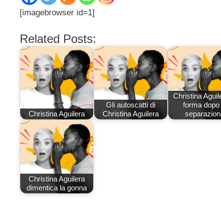
[imagebrowser id=1]
Related Posts:
Christina Aguil
Gli autoscatti di
forma dopo 
Christina Aguilera
Christina Aguilera
separazion
Christina Aguilera
dimentica la gonna