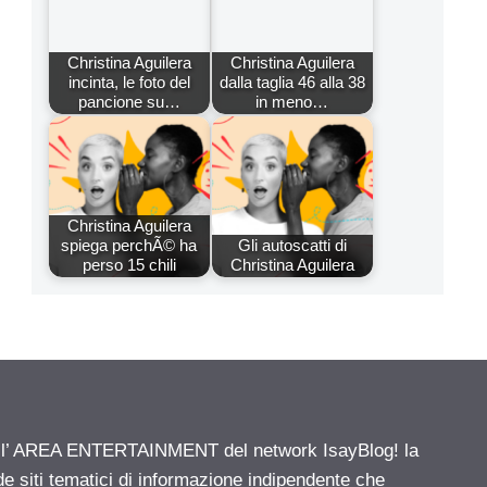
Christina Aguilera
Christina Aguilera
incinta, le foto del
dalla taglia 46 alla 38
pancione su…
in meno…
Christina Aguilera
spiega perchÃ© ha
Gli autoscatti di
perso 15 chili
Christina Aguilera
ell’ AREA ENTERTAINMENT del network IsayBlog! la
de siti tematici di informazione indipendente che