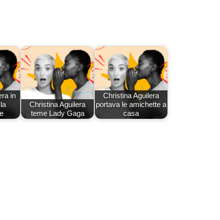
era in
Christina Aguilera
la
Christina Aguilera
portava le amichette a
e
teme Lady Gaga
casa