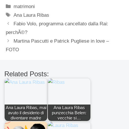
Categorie
matrimoni
Tag
Ana Laura Ribas
Fabio Volo, programma cancellato dalla Rai:
perchÃ©?
Martina Pascutti e Patrick Pugliese in love –
FOTO
Related Posts:
Ana Laura Ribas, mai
Ana Laura Ribas
avuto il desiderio di
punzecchia Belen:
diventare madre
vecchie si…