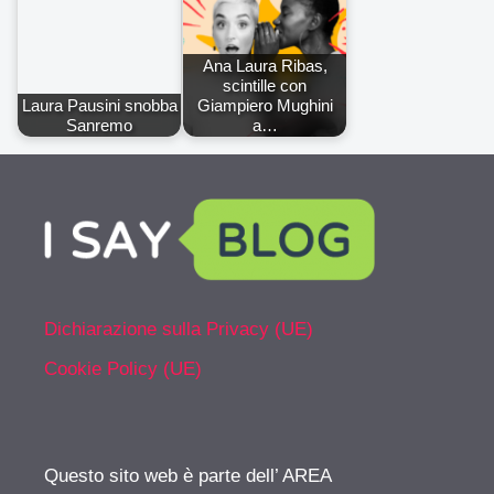
Ana Laura Ribas,
scintille con
Laura Pausini snobba
Giampiero Mughini
Sanremo
a…
Dichiarazione sulla Privacy (UE)
Cookie Policy (UE)
Questo sito web è parte dell’ AREA