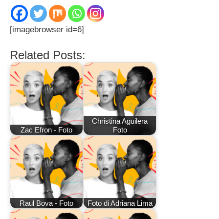
[imagebrowser id=6]
Related Posts:
Christina Aguilera
Zac Efron - Foto
Foto
Raul Bova - Foto
Foto di Adriana Lima