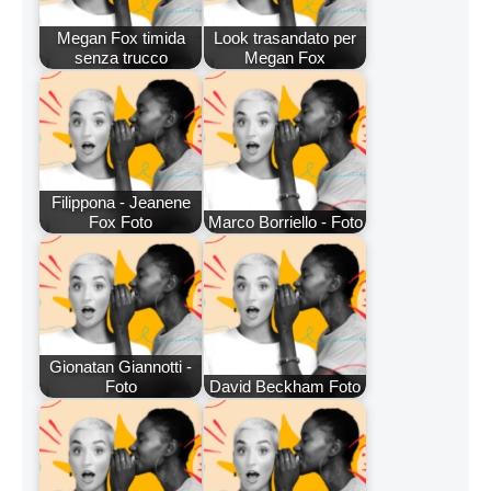
Megan Fox timida
Look trasandato per
senza trucco
Megan Fox
Filippona - Jeanene
Fox Foto
Marco Borriello - Foto
Gionatan Giannotti -
Foto
David Beckham Foto