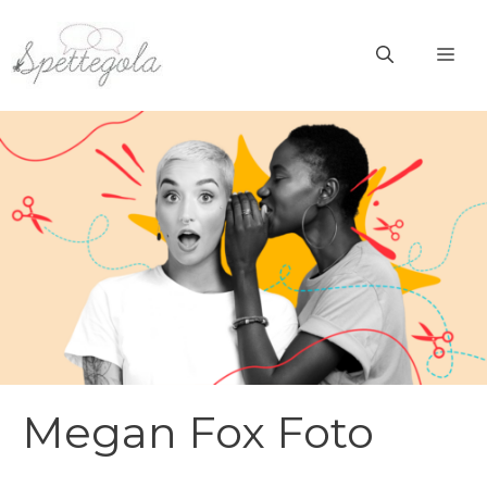
Vai
al
ME
contenuto
Megan Fox Foto