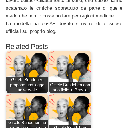
favore dellâ€™allattamento al seno, che subito hanno
scatenato le critiche soprattutto da parte di quelle
madri che non lo possono fare per ragioni mediche.
La modella ha cosÃ¬ dovuto scrivere delle scuse
ufficiali sul proprio blog.
Related Posts:
Gisele Bundchen
propone una legge
Gisele Bundchen con
universale
suo figlio in Brasile
Gisele Bundchen ha
partorito nella vasca
Gisele Bundchen