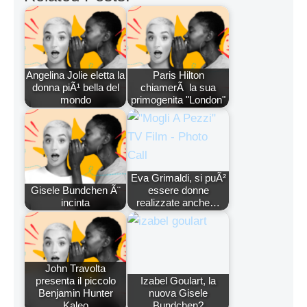
Angelina Jolie eletta la
Paris Hilton
donna piÃ¹ bella del
chiamerÃ la sua
mondo
primogenita "London"
Eva Grimaldi, si puÃ²
Gisele Bundchen Ã¨
essere donne
incinta
realizzate anche…
John Travolta
presenta il piccolo
Izabel Goulart, la
Benjamin Hunter
nuova Gisele
Kaleo
Bundchen?