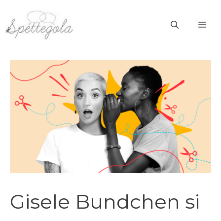
Vai
al
ME
contenuto
Gisele Bundchen si