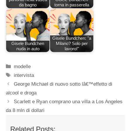
da bagno
torna in passerella
Gisele Bundchen: "a
Gisele Bundchen
Milano? Solo per
nuda in auto
lavoro!"
Categorie
modelle
Tag
intervista
George Michael di nuovo sotto lâ€™effetto di
alcool e droga
Scarlett e Ryan comprano una villa a Los Angeles
da 8 mln di dollari
Related Posts: