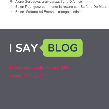
Tag
Alena Seredova
,
gravidanza
,
Ilaria D'Amico
Belen Rodriguez commenta la rottura con Stefano De Marti
Belen, Stefano ed Emma, il triangolo infinito
Dichiarazione sulla Privacy (UE)
Cookie Policy (UE)