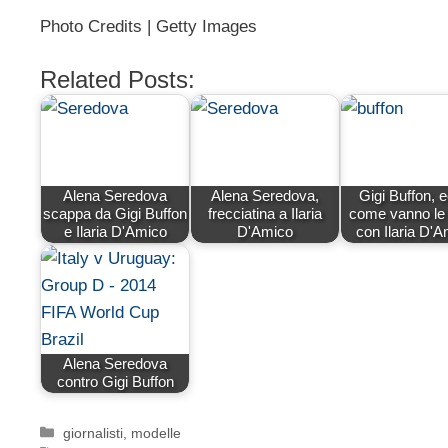
Photo Credits | Getty Images
Related Posts:
Alena Seredova
Alena Seredova,
Gigi Buffon, 
scappa da Gigi Buffon
frecciatina a Ilaria
come vanno le
e Ilaria D'Amico
D'Amico
con Ilaria D'
Alena Seredova
contro Gigi Buffon
Categorie
giornalisti
,
modelle