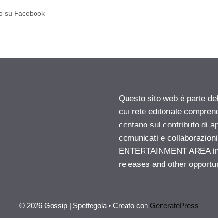
no su Facebook
Questo sito web è parte d
cui rete editoriale compren
contano sul contributo di ap
comunicati e collaborazion
ENTERTAINMENT AREA insid
releases and other opportu
© 2026 Gossip | Spettegola
• Creato con
GeneratePress