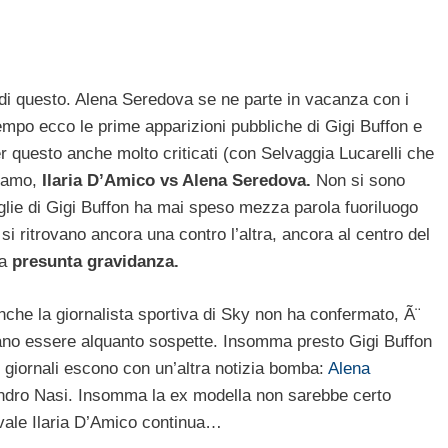
e di questo. Alena Seredova se ne parte in vacanza con i
rattempo ecco le prime apparizioni pubbliche di Gigi Buffon e
er questo anche molto criticati (con Selvaggia Lucarelli che
vamo,
Ilaria D’Amico vs Alena Seredova.
Non si sono
glie di Gigi Buffon ha mai speso mezza parola fuoriluogo
 si ritrovano ancora una contro l’altra, ancora al centro del
na
presunta gravidanza.
nche la giornalista sportiva di Sky non ha confermato, Ã¨
ano essere alquanto sospette. Insomma presto Gigi Buffon
giornali escono con un’altra notizia bomba:
Alena
dro Nasi. Insomma la ex modella non sarebbe certo
ivale Ilaria D’Amico continua…