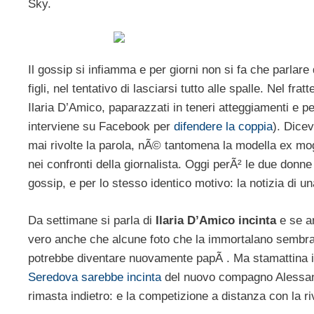
Sky.
Il gossip si infiamma e per giorni non si fa che parlar
figli, nel tentativo di lasciarsi tutto alle spalle. Nel f
Ilaria D’Amico, paparazzati in teneri atteggiamenti e p
interviene su Facebook per
difendere la coppia
). Dice
mai rivolte la parola, nÃ© tantomena la modella ex mo
nei confronti della giornalista. Oggi perÃ² le due donne
gossip, e per lo stesso identico motivo: la notizia di u
Da settimane si parla di
Ilaria D’Amico incinta
e se a
vero anche che alcune foto che la immortalano sembr
potrebbe diventare nuovamente papÃ . Ma stamattina i 
Seredova sarebbe incinta
del nuovo compagno Alessan
rimasta indietro: e la competizione a distanza con la r