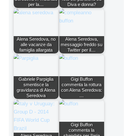
per la…
Diva e donna?
Alena Seredova, no
Alena Seredova,
alle vacanze da
messaggio freddo su
famiglia allargata
Twitter per il…
Gabriele Parpiglia
Gigi Buffon
smentisce la
commenta la rottura
gravidanza di Alena
con Alena Seredova:
Seredova
…
Gigi Buffon
commenta la
Alena Seredova
sbandata per Ilaria