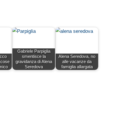
Gabriele Parpiglia
ecco
smentisce la
Alena Seredova, no
 cose
gravidanza di Alena
alle vacanze da
Amico
Seredova
famiglia allargata