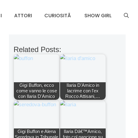
I
ATTORI
CURIOSITÃ
SHOW GIRL
Related Posts:
Gigi Buffon, ecco
Ilaria D'Amico in
come vanno le cose
lacrime con l'ex
con Ilaria D'Amico
Rocco Attisani,…
Gigi Buffon e Alena
Ilaria Dâ€™Amico,
Seredova in Tribunale
foto col pancione su