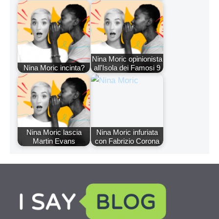
Nina Moric opinionista
Nina Moric incinta?
all'Isola dei Famosi 9
Nina Moric lascia
Nina Moric infuriata
Martin Evans
con Fabrizio Corona