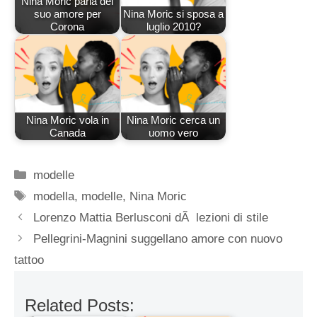
Nina Moric parla del
suo amore per
Nina Moric si sposa a
Corona
luglio 2010?
Nina Moric vola in
Nina Moric cerca un
Canada
uomo vero
Categorie
modelle
Tag
modella
,
modelle
,
Nina Moric
Lorenzo Mattia Berlusconi dÃ lezioni di stile
Pellegrini-Magnini suggellano amore con nuovo
tattoo
Related Posts: