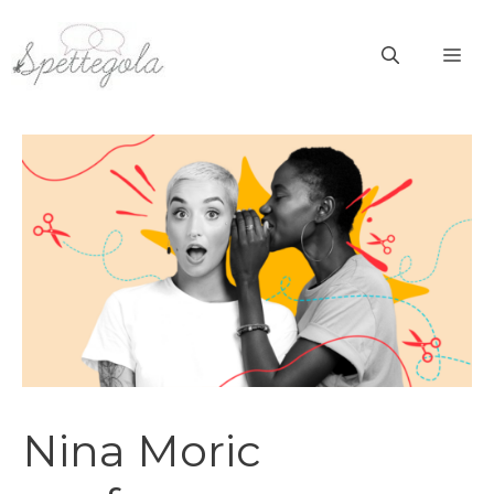
Vai
al
ME
contenuto
Nina Moric