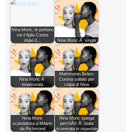
Nina Moric, le portano
via il figlio Carlos
dopo il…
Nina Moric Ã¨ single
Matrimonio Belen-
Nina Moric Ã¨
Corona saltato per
innamorata
colpa di Nina
Nina Moric
Nina Moric spiega
scandalosa a Milano
perchÃ© Ã¨ stata
da Richmond
ricoverata in ospedale