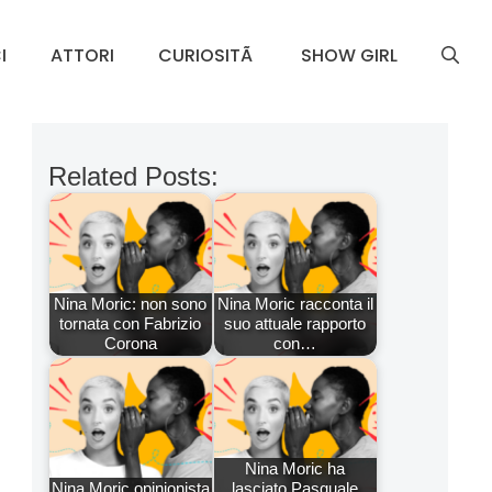
I
ATTORI
CURIOSITÃ
SHOW GIRL
Related Posts:
Nina Moric: non sono
Nina Moric racconta il
tornata con Fabrizio
suo attuale rapporto
Corona
con…
Nina Moric ha
Nina Moric opinionista
lasciato Pasquale