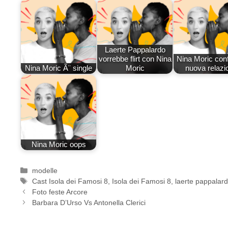
Laerte Pappalardo
vorrebbe flirt con Nina
Nina Moric con
Nina Moric Ã¨ single
Moric
nuova relazi
Nina Moric oops
Categorie
modelle
Tag
Cast Isola dei Famosi 8
,
Isola dei Famosi 8
,
laerte pappalar
Foto feste Arcore
Barbara D’Urso Vs Antonella Clerici