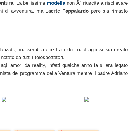
entura
. La bellissima
modella
non Ã¨ riuscita a risollevare
agni di avventura, ma
Laerte Pappalardo
pare sia rimasto
fidanzato, ma sembra che tra i due naufraghi si sia creato
tato da tutti i telespettatori.
gli amori da reality, infatti qualche anno fa si era legato
ionista del programma della Ventura mentre il padre Adriano