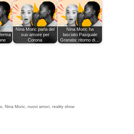
Nina Moric parla del
Nina Moric ha
ferma
suo amore per
lasciato Pasquale
one
Corona
Granata: ritorno di…
do
,
Nina Moric
,
nuovi amori
,
reality show