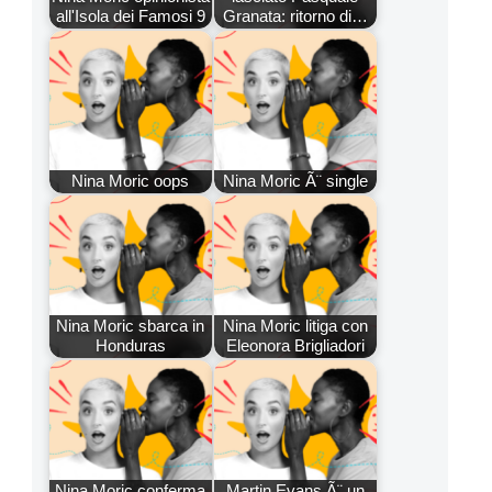
all'Isola dei Famosi 9
Granata: ritorno di…
Nina Moric oops
Nina Moric Ã¨ single
Nina Moric sbarca in
Nina Moric litiga con
Honduras
Eleonora Brigliadori
Nina Moric conferma
Martin Evans Ã¨ un