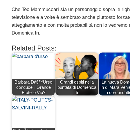
Che Teo Mammuccari sia un personaggio sopra le righe
televisione e a volte è sembrato anche piuttosto forzat
atteggiamento e con molta probabilità non lo vedremo 
Domenica In.
Related Posts:
Barbara Dâ€™Urso
Grandi ospiti nella
La nuova Dom
conduce il Grande
puntata di Domenica
In di Mara Veni
Fratello Vip?
5
i co-condutt