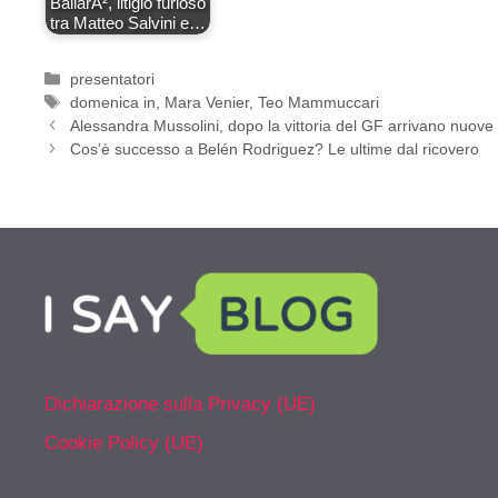
BallarÃ², litigio furioso
tra Matteo Salvini e…
Categorie
presentatori
Tag
domenica in
,
Mara Venier
,
Teo Mammuccari
Alessandra Mussolini, dopo la vittoria del GF arrivano nuove 
Cos’è successo a Belén Rodriguez? Le ultime dal ricovero
Dichiarazione sulla Privacy (UE)
Cookie Policy (UE)