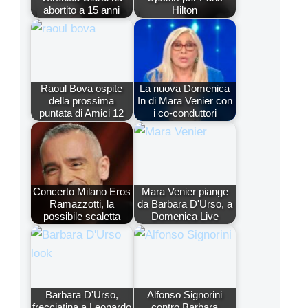
abortito a 15 anni
Hilton
Raoul Bova ospite
La nuova Domenica
della prossima
In di Mara Venier con
puntata di Amici 12
i co-conduttori
Concerto Milano Eros
Mara Venier piange
Ramazzotti, la
da Barbara D'Urso, a
possibile scaletta
Domenica Live
Barbara D'Urso,
Alfonso Signorini
frecciatina a Leonardo
contro Barbara