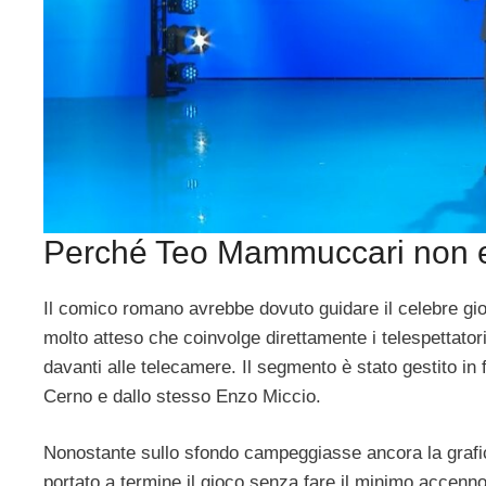
Perché Teo Mammuccari non e
Il comico romano avrebbe dovuto guidare il celebre gio
molto atteso che coinvolge direttamente i telespettator
davanti alle telecamere. Il segmento è stato gestito in 
Cerno e dallo stesso Enzo Miccio.
Nonostante sullo sfondo campeggiasse ancora la grafica 
portato a termine il gioco senza fare il minimo accenno