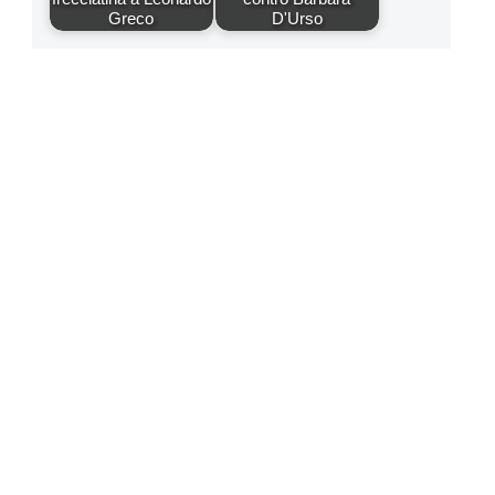
Greco
D'Urso