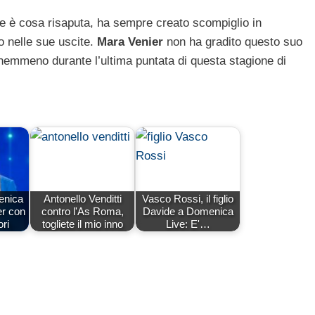
 è cosa risaputa, ha sempre creato scompiglio in
o nelle sue uscite.
Mara Venier
non ha gradito questo suo
nemmeno durante l’ultima puntata di questa stagione di
enica
Antonello Venditti
Vasco Rossi, il figlio
er con
contro l'As Roma,
Davide a Domenica
ori
togliete il mio inno
Live: E'…