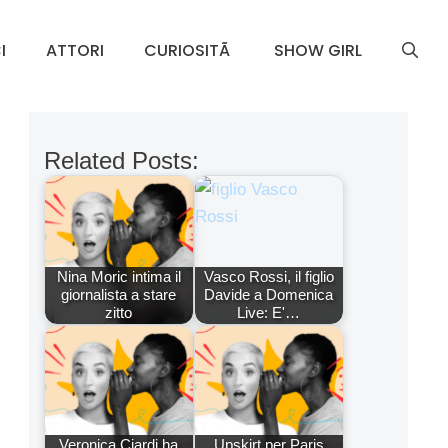
I
ATTORI
CURIOSITÃ
SHOW GIRL
Related Posts:
Nina Moric intima il
Vasco Rossi, il figlio
giornalista a stare
Davide a Domenica
zitto
Live: E'…
Veronica Ciardi ha
Upskirt per Paris