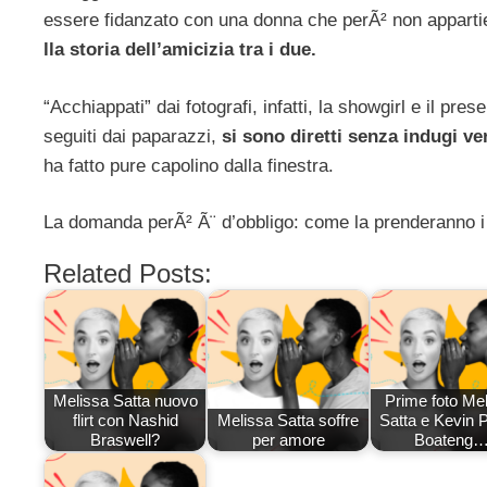
essere fidanzato con una donna che perÃ² non appartie
lla storia dell’amicizia tra i due.
“Acchiappati” dai fotografi, infatti, la showgirl e il pr
seguiti dai paparazzi,
si sono diretti senza indugi ve
ha fatto pure capolino dalla finestra.
La domanda perÃ² Ã¨ d’obbligo: come la prenderanno i r
Related Posts:
Melissa Satta nuovo
Prime foto Me
flirt con Nashid
Melissa Satta soffre
Satta e Kevin 
Braswell?
per amore
Boateng