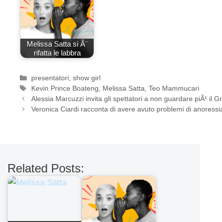
Melissa Satta si Ã¨
rifatta le labbra
Categorie
presentatori
,
show girl
Tag
Kevin Prince Boateng
,
Melissa Satta
,
Teo Mammucari
Alessia Marcuzzi invita gli spettatori a non guardare piÃ¹ il G
Veronica Ciardi racconta di avere avuto problemi di anoressi
Related Posts: