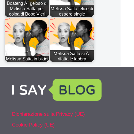
Boateng Ã¨ geloso di
Melissa Satta per
Melissa Satta felice di
colpa di Bobo Vieri
essere single
Melissa Satta si Ã¨
Melissa Satta in bikini
rifatta le labbra
Dichiarazione sulla Privacy (UE)
Cookie Policy (UE)