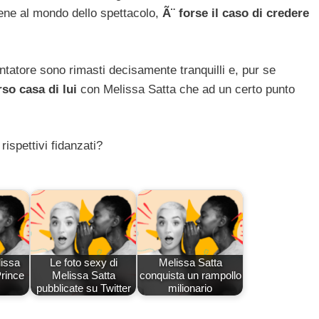
ne al mondo dello spettacolo,
Ã¨ forse il caso di credere
esentatore sono rimasti decisamente tranquilli e, pur se
rso casa di lui
con Melissa Satta che ad un certo punto
ispettivi fidanzati?
lissa
Le foto sexy di
Melissa Satta
Prince
Melissa Satta
conquista un rampollo
…
pubblicate su Twitter
milionario