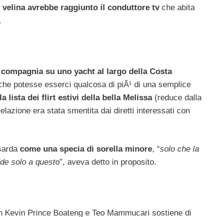
x velina avrebbe raggiunto il conduttore tv
che abita
.
 compagnia su uno yacht al largo della Costa
 che potesse esserci qualcosa di piÃ¹ di una semplice
a lista dei flirt estivi della bella Melissa
(reduce dalla
relazione era stata smentita dai diretti interessati con
 sarda
come una specia di sorella minore
, “
solo che la
de solo a quest
o”, aveva detto in proposito.
on Kevin Prince Boateng e Teo Mammucari sostiene di