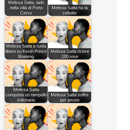
Melissa Satta, ladri
nella villa di Porto
Melissa Satta ha la
Cervo
cellulite
Melissa Satta a ruota
libera su Kevin Prince
Melissa Satta riceve
Boateng
100 rose
Melissa Satta
conquista un rampollo
Melissa Satta soffre
milionario
per amore