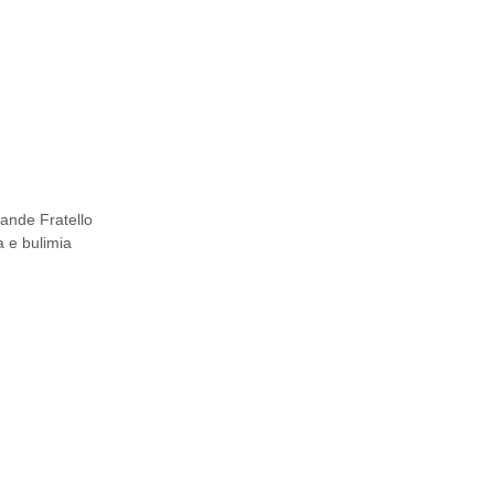
rande Fratello
a e bulimia