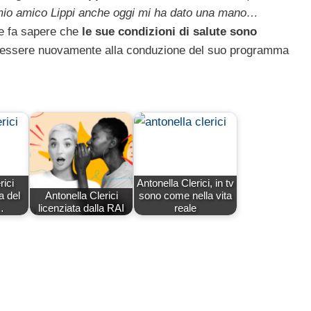
 mio amico Lippi anche oggi mi ha dato una mano…
ice fa sapere che
le sue condizioni di salute sono
r essere nuovamente alla conduzione del suo programma
rici
Antonella Clerici, in tv
a del
Antonella Clerici
sono come nella vita
…
licenziata dalla RAI
reale