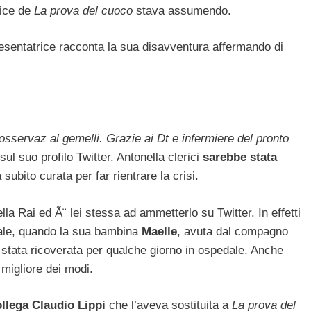
ice de
La prova del cuoco
stava assumendo.
resentatrice racconta la sua disavventura affermando di
osservaz al gemelli. Grazie ai Dt e infermiere del pronto
ul suo profilo Twitter. Antonella clerici
sarebbe stata
ubito curata per far rientrare la crisi.
la Rai ed Ã¨ lei stessa ad ammetterlo su Twitter. In effetti
dale, quando la sua bambina
Maelle
, avuta dal compagno
 stata ricoverata per qualche giorno in ospedale. Anche
 migliore dei modi.
ollega Claudio Lippi
che l’aveva sostituita a
La prova del