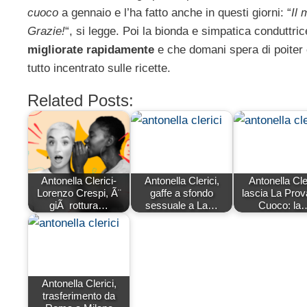
cuoco
a gennaio e l’ha fatto anche in questi giorni: “
Il
Grazie!
“, si legge. Poi la bionda e simpatica conduttr
migliorate rapidamente
e che domani spera di poite
tutto incentrato sulle ricette.
Related Posts:
Antonella Clerici-
Antonella Clerici,
Antonella Cle
Lorenzo Crespi, Ã¨
gaffe a sfondo
lascia La Prov
giÃ rottura…
sessuale a La…
Cuoco: la
Antonella Clerici,
trasferimento da