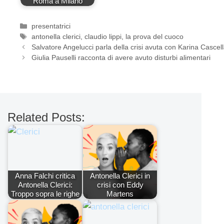
Roma a Milano
Categorie
presentatrici
Tag
antonella clerici
,
claudio lippi
,
la prova del cuoco
Salvatore Angelucci parla della crisi avuta con Karina Cascel
Giulia Pauselli racconta di avere avuto disturbi alimentari
Related Posts:
Anna Falchi critica
Antonella Clerici in
Antonella Clerici:
crisi con Eddy
Troppo sopra le righe
Martens