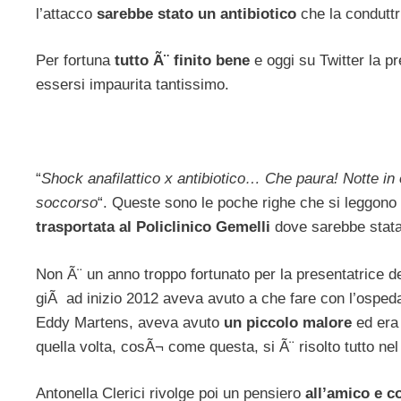
l’attacco
sarebbe stato un antibiotico
che la conduttr
Per fortuna
tutto Ã¨ finito bene
e oggi su Twitter la p
essersi impaurita tantissimo.
“
Shock anafilattico x antibiotico… Che paura! Notte in 
soccorso
“. Queste sono le poche righe che si leggono s
trasportata al Policlinico Gemelli
dove sarebbe stata s
Non Ã¨ un anno troppo fortunato per la presentatrice del
giÃ ad inizio 2012 aveva avuto a che fare con l’ospe
Eddy Martens, aveva avuto
un piccolo malore
ed era
quella volta, cosÃ¬ come questa, si Ã¨ risolto tutto nel
Antonella Clerici rivolge poi un pensiero
all’amico e c