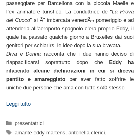
passeggiare per Barcellona con la piccola Maelle e
l’ex animatore turistico. La conduttrice de “
La Prova
del Cuoco
” si Ã¨ imbarcata venerdÃ¬ pomeriggio e ad
attenderla all’aeroporto spagnolo c’era proprio Eddy, il
quale ha passato qualche giorno a Bruxelles dai suoi
genitori per schiarirsi le idee dopo la sua bravata.
Diva e Donna
racconta che i due hanno deciso di
riappacificarsi soprattutto dopo che
Eddy ha
rilasciato alcune dichiarazioni in cui si diceva
pentito e amareggiato
per aver fatto soffrire le
uniche due persone che ama con tutto sÃ© stesso.
Leggi tutto
Categorie
presentatrici
Tag
amante eddy martens
,
antonella clerici
,