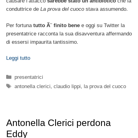
causare l’attacco
sarebbe stato un antibiotico
che la
conduttrice de
La prova del cuoco
stava assumendo.
Per fortuna
tutto Ã¨ finito bene
e oggi su Twitter la
presentatrice racconta la sua disavventura affermando
di essersi impaurita tantissimo.
Leggi tutto
Categorie
presentatrici
Tag
antonella clerici
,
claudio lippi
,
la prova del cuoco
Antonella Clerici perdona
Eddy