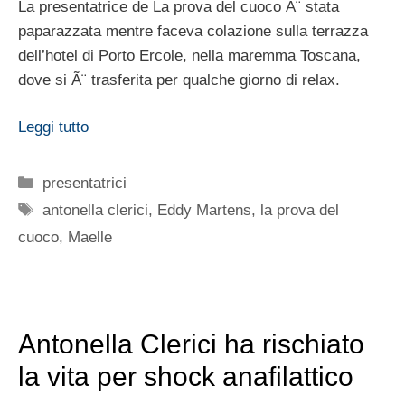
La presentatrice de La prova del cuoco Ã¨ stata
paparazzata mentre faceva colazione sulla terrazza
dell’hotel di Porto Ercole, nella maremma Toscana,
dove si Ã¨ trasferita per qualche giorno di relax.
Leggi tutto
Categorie
presentatrici
Tag
antonella clerici
,
Eddy Martens
,
la prova del
cuoco
,
Maelle
Antonella Clerici ha rischiato
la vita per shock anafilattico