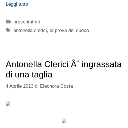
Leggi tutto
Categorie
presentatrici
Tag
antonella clerici
,
la prova del cuoco
Antonella Clerici Ã¨ ingrassata
di una taglia
4 Aprile 2013
di
Eleonora Costa