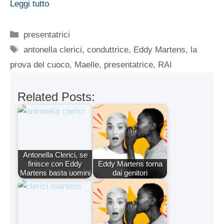
Leggi tutto
Categorie
presentatrici
Tag
antonella clerici
,
conduttrice
,
Eddy Martens
,
la
prova del cuoco
,
Maelle
,
presentatrice
,
RAI
Related Posts:
Antonella Clerici, se
finisce con Eddy
Eddy Martens torna
Martens basta uomini
dai genitori