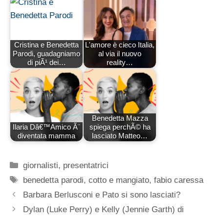
Cristina e Benedetta
L'amore è cieco Italia,
Parodi, guadagniamo
al via il nuovo
di piÃ¹ dei…
reality…
Benedetta Mazza
Ilaria Dâ€™Amico Ã¨
spiega perchÃ© ha
diventata mamma
lasciato Matteo…
Categorie
giornalisti
,
presentatrici
Tag
benedetta parodi
,
cotto e mangiato
,
fabio caressa
Barbara Berlusconi e Pato si sono lasciati?
Dylan (Luke Perry) e Kelly (Jennie Garth) di