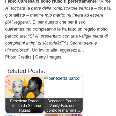
Fabio Caressa ci sono riusciti perfettamente
: “
A me
Ã¨ toccata la parte della rompiscatole seriosa
– dice la
giornalista –
mentre mio marito mi invita ad essere
piÃ¹ leggera
“. E’ per questo che per il suo
quarantesimo compleanno le ha fatto un regalo molto
particolare: “
Si Ã¨ presentato con una valigia piena di
completini intimi di Victoriaâ€™s Secret sexy e
ultracolorati
“. Un invito alla leggerezza…
Photo Credits | Getty Images
Related Posts:
Benedetta Parodi
Benedetta Parodi a
criticata da Simone
Vanity Fair, sono
Rugiati
contro le mamme…