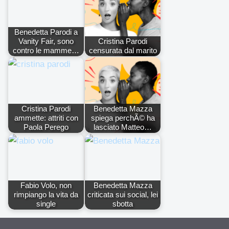
Benedetta Parodi a
Vanity Fair, sono
Cristina Parodi
contro le mamme…
censurata dal marito
Cristina Parodi
Benedetta Mazza
ammette: attriti con
spiega perchÃ© ha
Paola Perego
lasciato Matteo…
Fabio Volo, non
Benedetta Mazza
rimpiango la vita da
criticata sui social, lei
single
sbotta