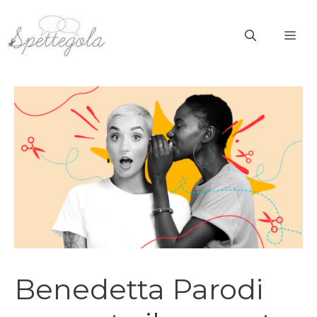
Vai
al
ME
contenuto
Benedetta Parodi