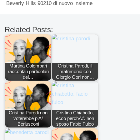
Beverly Hills 90210 di nuovo insieme
Related Posts:
Martina Colombari
Cristina Parodi, il
racconta i particolari
matrimonio con
del…
Giorgio Gori non…
Cristina Parodi non
Cristina Chiabotto,
voterebbe piÃ¹
ecco perchÃ© non
Berlusconi
sposo Fabio Fulco