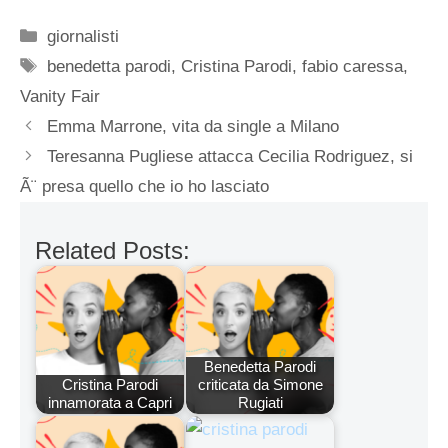
Categorie
giornalisti
Tag
benedetta parodi
,
Cristina Parodi
,
fabio caressa
,
Vanity Fair
Emma Marrone, vita da single a Milano
Teresanna Pugliese attacca Cecilia Rodriguez, si
Ã¨ presa quello che io ho lasciato
Related Posts:
Benedetta Parodi
Cristina Parodi
criticata da Simone
innamorata a Capri
Rugiati