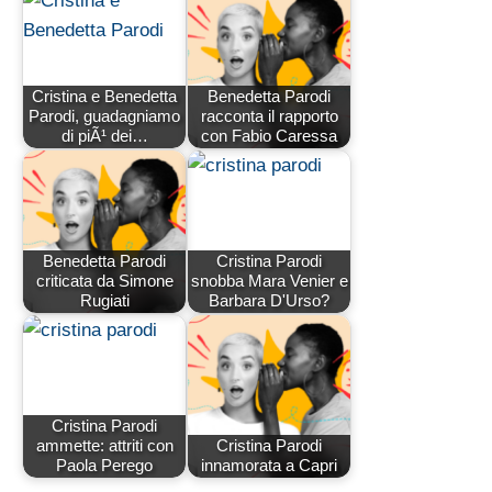
Cristina e Benedetta
Benedetta Parodi
Parodi, guadagniamo
racconta il rapporto
di piÃ¹ dei…
con Fabio Caressa
Benedetta Parodi
Cristina Parodi
criticata da Simone
snobba Mara Venier e
Rugiati
Barbara D'Urso?
Cristina Parodi
ammette: attriti con
Cristina Parodi
Paola Perego
innamorata a Capri