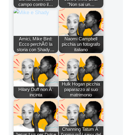
campo contro il…
"Non sai un…
Amici, Mike Bird:
Naomi Campbell
Ecco perchÃ© la
picchia un fotografo
storia con Shady…
italiano
Hulk Hogan picchia
Hilary Duff non Ã¨
paparazzo al suo
incinta
matrimonio
Channing Tatum Ã¨
Jesus Luz per Dolce
l'uomo piÃ¹ sexy del