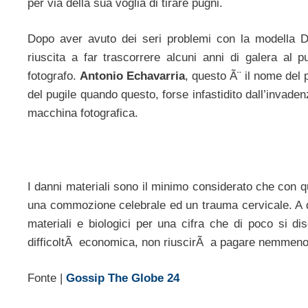
per via della sua voglia di tirare pugni.
Dopo aver avuto dei seri problemi con la modella D
riuscita a far trascorrere alcuni anni di galera al p
fotografo.
Antonio Echavarria
, questo Ã¨ il nome del
del pugile quando questo, forse infastidito dall’invaden
macchina fotografica.
I danni materiali sono il minimo considerato che con q
una commozione celebrale ed un trauma cervicale. A que
materiali e biologici per una cifra che di poco si dis
difficoltÃ economica, non riuscirÃ a pagare nemmen
Fonte |
Gossip The Globe 24