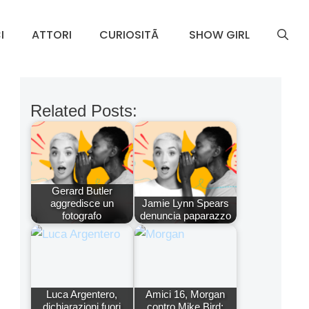
I
ATTORI
CURIOSITÃ
SHOW GIRL
Related Posts:
Gerard Butler
aggredisce un
Jamie Lynn Spears
fotografo
denuncia paparazzo
Luca Argentero,
Amici 16, Morgan
dichiarazioni fuori
contro Mike Bird: