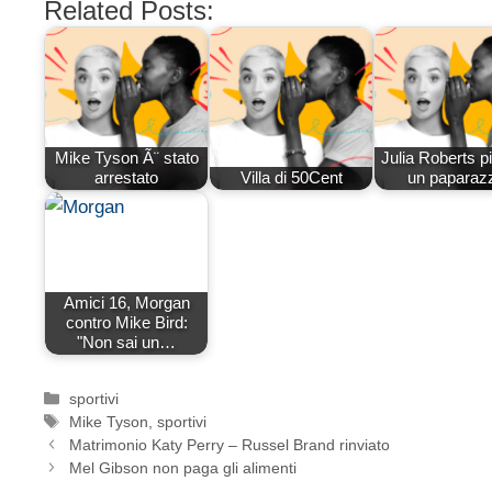
Related Posts:
Mike Tyson Ã¨ stato
Julia Roberts p
arrestato
Villa di 50Cent
un paparaz
Amici 16, Morgan
contro Mike Bird:
"Non sai un…
Categorie
sportivi
Tag
Mike Tyson
,
sportivi
Matrimonio Katy Perry – Russel Brand rinviato
Mel Gibson non paga gli alimenti