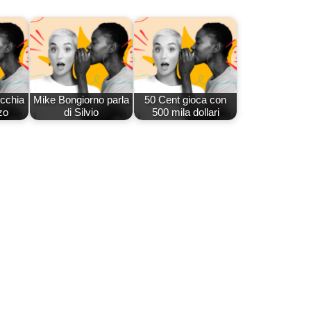
icchia
Mike Bongiorno parla
50 Cent gioca con
zo
di Silvio
500 mila dollari