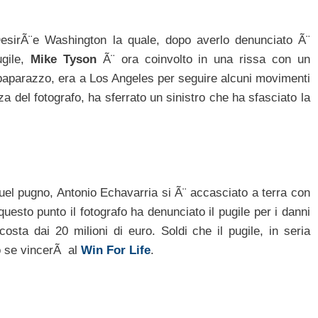
esirÃ¨e Washington la quale, dopo averlo denunciato Ã¨
ugile,
Mike Tyson
Ã¨ ora coinvolto in una rissa con un
 paparazzo, era a Los Angeles per seguire alcuni movimenti
za del fotografo, ha sferrato un sinistro che ha sfasciato la
uel pugno, Antonio Echavarria si Ã¨ accasciato a terra con
sto punto il fotografo ha denunciato il pugile per i danni
costa dai 20 milioni di euro. Soldi che il pugile, in seria
o se vincerÃ al
Win For Life
.