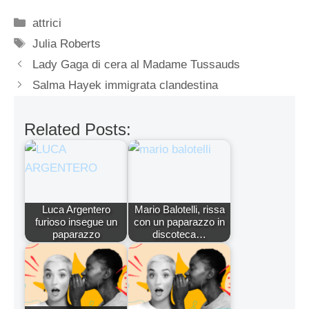
Categorie
attrici
Tag
Julia Roberts
Lady Gaga di cera al Madame Tussauds
Salma Hayek immigrata clandestina
Related Posts:
Luca Argentero
Mario Balotelli, rissa
furioso insegue un
con un paparazzo in
paparazzo
discoteca…