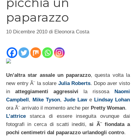
picchia un
paparazzo
10 Dicembre 2010
di
Eleonora Costa
Un’altra star assale un paparazzo
, questa volta la
new entry Ã¨ la solare
Julia Roberts
. Dopo aver visto
in
atteggiamenti aggressivi
la rissosa
Naomi
Campbell
,
Mike Tyson
,
Jude Law
e
Lindsay Lohan
ora Ã¨ arrivato il momento anche per
Pretty Woman
.
L’attrice
stanca di essere inseguita ovunque dai
fotografi in cerca di scatti inediti,
si Ã¨ fiondata a
pochi centimetri dal paparazzo urlandogli contro
.