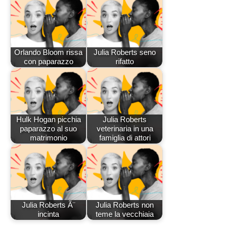
Orlando Bloom rissa
Julia Roberts seno
con paparazzo
rifatto
Hulk Hogan picchia
Julia Roberts
paparazzo al suo
veterinaria in una
matrimonio
famiglia di attori
Julia Roberts Ã¨
Julia Roberts non
incinta
teme la vecchiaia