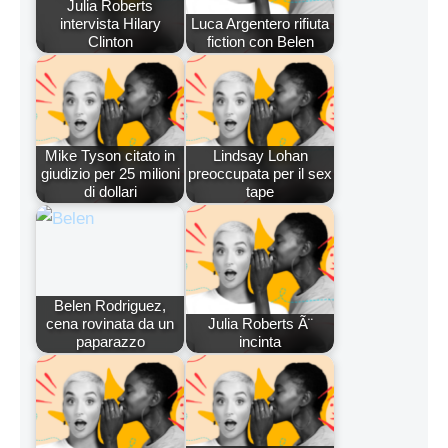
Julia Roberts
intervista Hilary
Luca Argentero rifiuta
Clinton
fiction con Belen
Mike Tyson citato in
Lindsay Lohan
giudizio per 25 milioni
preoccupata per il sex
di dollari
tape
Belen Rodriguez,
cena rovinata da un
Julia Roberts Ã¨
paparazzo
incinta