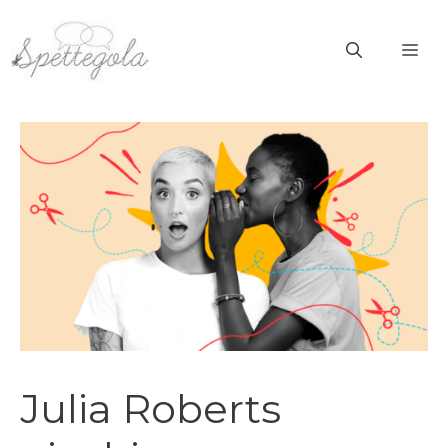
Vai
al
ME
contenuto
Julia Roberts