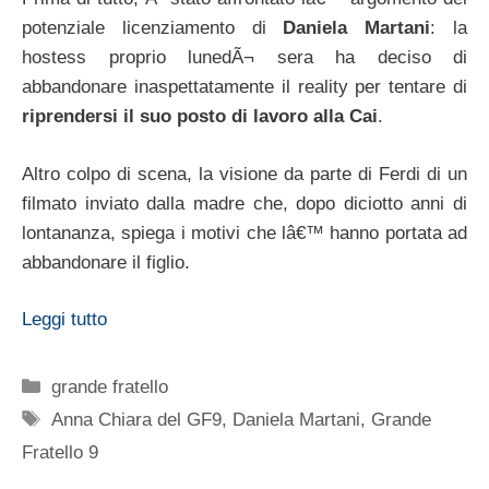
potenziale licenziamento di
Daniela Martani
: la
hostess proprio lunedÃ¬ sera ha deciso di
abbandonare inaspettatamente il reality per tentare di
riprendersi il suo posto di lavoro alla Cai
.
Altro colpo di scena, la visione da parte di Ferdi di un
filmato inviato dalla madre che, dopo diciotto anni di
lontananza, spiega i motivi che lâ€™ hanno portata ad
abbandonare il figlio.
Leggi tutto
Categorie
grande fratello
Tag
Anna Chiara del GF9
,
Daniela Martani
,
Grande
Fratello 9