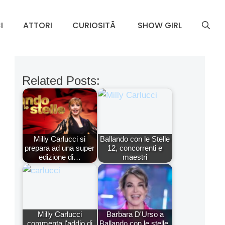
I
ATTORI
CURIOSITÃ
SHOW GIRL
Related Posts:
Milly Carlucci si
Ballando con le Stelle
prepara ad una super
12, concorrenti e
edizione di…
maestri
Milly Carlucci
Barbara D'Urso a
commenta l'addio di
Ballando con le stelle,