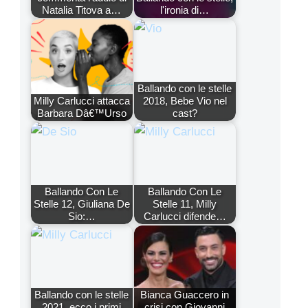
Natalia Titova a…
l'ironia di…
Ballando con le stelle
Milly Carlucci attacca
2018, Bebe Vio nel
Barbara Dâ€™Urso
cast?
Ballando Con Le
Ballando Con Le
Stelle 12, Giuliana De
Stelle 11, Milly
Sio:…
Carlucci difende…
Ballando con le stelle
Bianca Guaccero in
2021, ecco i primi
crisi con Giovanni