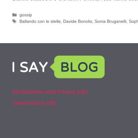
Categorie
gossip
Tag
Ballando con le stelle
,
Davide Bonolis
,
Sonia Bruganelli
,
Soph
Dichiarazione sulla Privacy (UE)
Cookie Policy (UE)