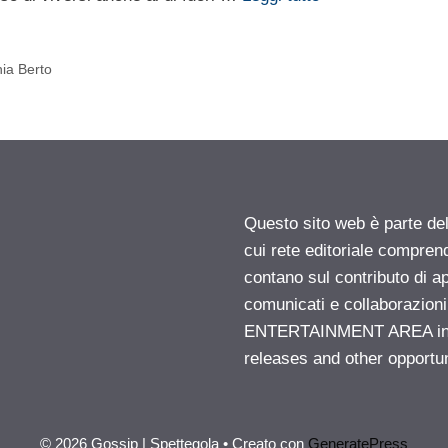
ia Berto
Questo sito web è parte d
cui rete editoriale compren
contano sul contributo di ap
comunicati e collaborazion
ENTERTAINMENT AREA insid
releases and other opportu
© 2026 Gossip | Spettegola
• Creato con
GeneratePress