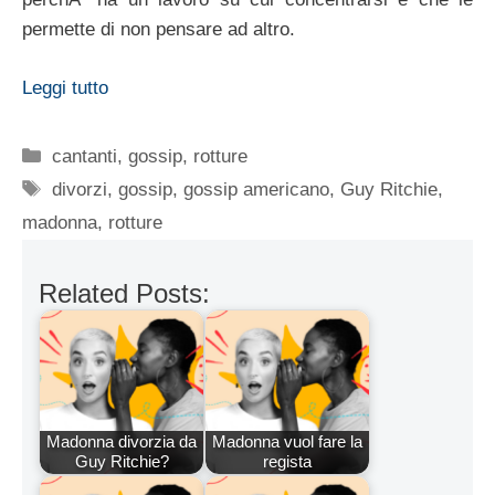
permette di non pensare ad altro.
Leggi tutto
Categorie
cantanti
,
gossip
,
rotture
Tag
divorzi
,
gossip
,
gossip americano
,
Guy Ritchie
,
madonna
,
rotture
Related Posts:
Madonna divorzia da
Madonna vuol fare la
Guy Ritchie?
regista