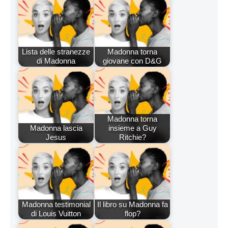
Lista delle stranezze
Madonna torna
di Madonna
giovane con D&G
Madonna torna
Madonna lascia
insieme a Guy
Jesus
Ritchie?
Madonna testimonial
Il libro su Madonna fa
di Louis Vuitton
flop?