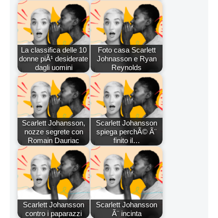
La classifica delle 10
Foto casa Scarlett
donne piÃ¹ desiderate
Johnasson e Ryan
dagli uomini
Reynolds
Scarlett Johansson,
Scarlett Johansson
nozze segrete con
spiega perchÃ© Ã¨
Romain Dauriac
finito il…
Scarlett Johansson
Scarlett Johansson
contro i paparazzi
Ã¨ incinta