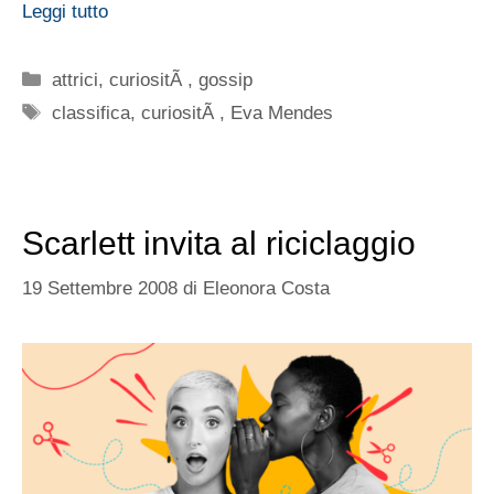
Leggi tutto
Categorie
attrici
,
curiositÃ
,
gossip
Tag
classifica
,
curiositÃ
,
Eva Mendes
Scarlett invita al riciclaggio
19 Settembre 2008
di
Eleonora Costa