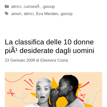
Categorie
attrici
,
curiositÃ
,
gossip
Tag
amori
,
attrici
,
Eva Mendes
,
gossip
La classifica delle 10 donne
piÃ¹ desiderate dagli uomini
23 Gennaio 2009
di
Eleonora Costa