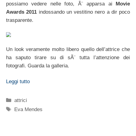
possiamo vedere nelle foto, Ã¨ apparsa ai
Movie
Awards 2011
indossando un vestitino nero a dir poco
trasparente.
Un look veramente molto libero quello dell’attrice che
ha saputo tirare su di sÃ¨ tutta l’attenzione dei
fotografi. Guarda la galleria.
Leggi tutto
Categorie
attrici
Tag
Eva Mendes