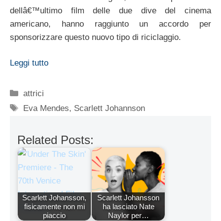
dellâ€™ultimo film delle due dive del cinema
americano, hanno raggiunto un accordo per
sponsorizzare questo nuovo tipo di riciclaggio.
Leggi tutto
Categorie
attrici
Tag
Eva Mendes
,
Scarlett Johannson
Related Posts:
Scarlett Johansson,
Scarlett Johansson
fisicamente non mi
ha lasciato Nate
piaccio
Naylor per…