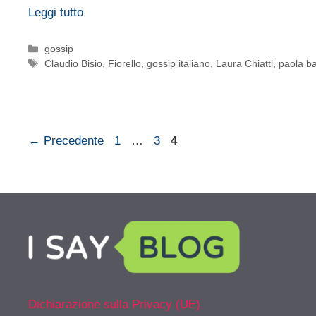
Leggi tutto
Categorie
gossip
Tag
Claudio Bisio
,
Fiorello
,
gossip italiano
,
Laura Chiatti
,
paola ba
Pagina
Pagina
Pagina
←
Precedente
1
…
3
4
Dichiarazione sulla Privacy (UE)