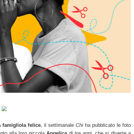
 famigliola felice
, il settimanale
Chi
ha pubblicato le foto
anto alla loro piccola
Angelica
di tre anni, che si diverte a