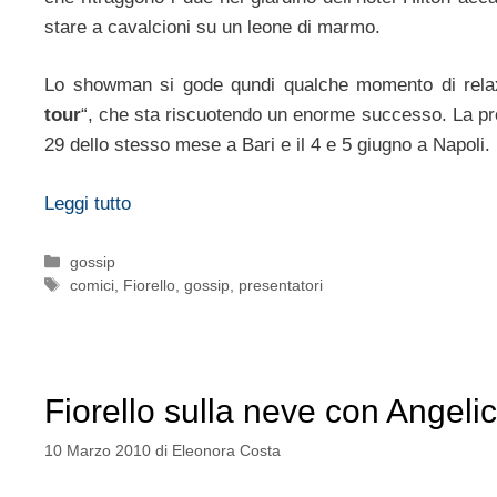
stare a cavalcioni su un leone di marmo.
Lo showman si gode qundi qualche momento di relax 
tour
“, che sta riscuotendo un enorme successo. La pr
29 dello stesso mese a Bari e il 4 e 5 giugno a Napoli.
Leggi tutto
Categorie
gossip
Tag
comici
,
Fiorello
,
gossip
,
presentatori
Fiorello sulla neve con Angeli
10 Marzo 2010
di
Eleonora Costa