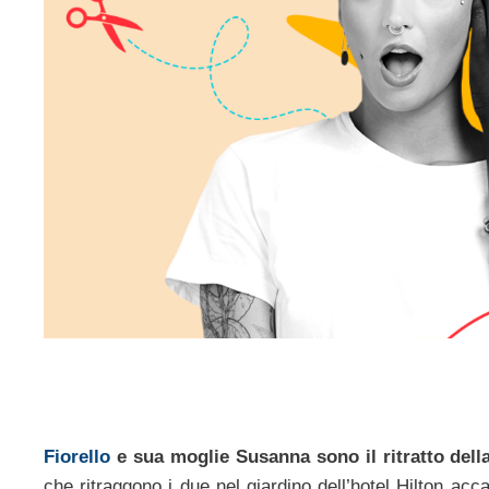
Fiorello
e sua moglie Susanna sono il ritratto della
che ritraggono i due nel giardino dell’hotel Hilton acc