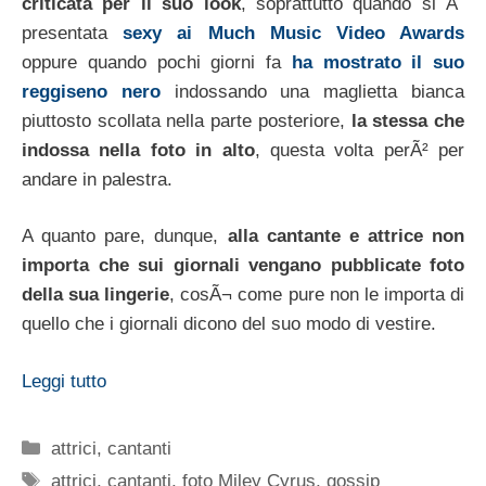
criticata per il suo look
, soprattutto quando si Ã¨
presentata
sexy ai Much Music Video Awards
oppure quando pochi giorni fa
ha mostrato il suo
reggiseno nero
indossando una maglietta bianca
piuttosto scollata nella parte posteriore,
la stessa che
indossa nella foto in alto
, questa volta perÃ² per
andare in palestra.
A quanto pare, dunque,
alla cantante e attrice non
importa che sui giornali vengano pubblicate foto
della sua lingerie
, cosÃ¬ come pure non le importa di
quello che i giornali dicono del suo modo di vestire.
Leggi tutto
Categorie
attrici
,
cantanti
Tag
attrici
,
cantanti
,
foto Miley Cyrus
,
gossip