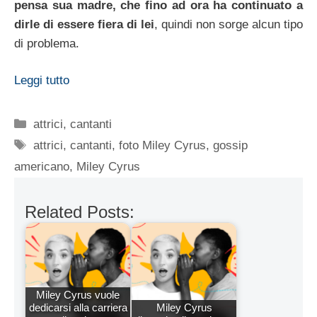
pensa sua madre, che fino ad ora ha continuato a
dirle di essere fiera di lei
, quindi non sorge alcun tipo
di problema.
Leggi tutto
Categorie
attrici
,
cantanti
Tag
attrici
,
cantanti
,
foto Miley Cyrus
,
gossip
americano
,
Miley Cyrus
Related Posts:
Miley Cyrus vuole
dedicarsi alla carriera
Miley Cyrus