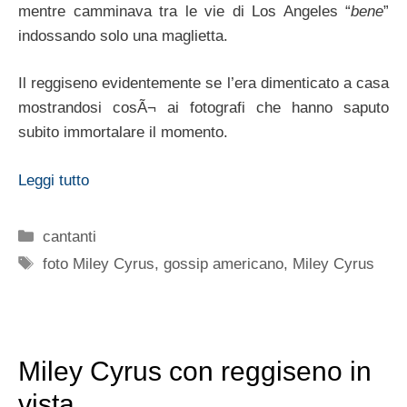
mentre camminava tra le vie di Los Angeles “
bene
”
indossando solo una maglietta.
Il reggiseno evidentemente se l’era dimenticato a casa
mostrandosi cosÃ¬ ai fotografi che hanno saputo
subito immortalare il momento.
Leggi tutto
Categorie
cantanti
Tag
foto Miley Cyrus
,
gossip americano
,
Miley Cyrus
Miley Cyrus con reggiseno in
vista