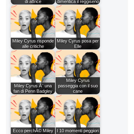
di attrice
dimentica il reggiseno
Miley Cyrus risponde
Miley Cyrus posa per
alle critiche
Elle
Miley Cyrus
Miley Cyrus Ã¨ una
passeggia con il suo
fan di Penn Badgley
cane
Ecco perchÃ© Miley
I 10 momenti peggiori