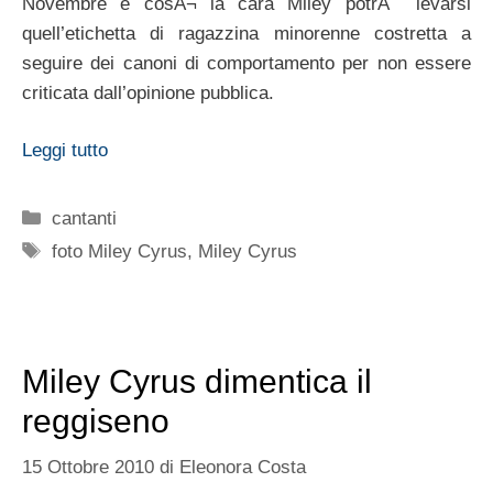
Novembre e cosÃ¬ la cara Miley potrÃ levarsi
quell’etichetta di ragazzina minorenne costretta a
seguire dei canoni di comportamento per non essere
criticata dall’opinione pubblica.
Leggi tutto
Categorie
cantanti
Tag
foto Miley Cyrus
,
Miley Cyrus
Miley Cyrus dimentica il
reggiseno
15 Ottobre 2010
di
Eleonora Costa