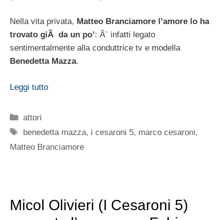
Nella vita privata,
Matteo Branciamore l’amore lo ha
trovato giÃ da un po’
: Ã¨ infatti legato
sentimentalmente alla conduttrice tv e modella
Benedetta Mazza
.
Leggi tutto
Categorie
attori
Tag
benedetta mazza
,
i cesaroni 5
,
marco cesaroni
,
Matteo Branciamore
Micol Olivieri (I Cesaroni 5)