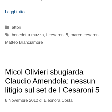
Leggi tutto
Categorie
attori
Tag
benedetta mazza
,
i cesaroni 5
,
marco cesaroni
,
Matteo Branciamore
Micol Olivieri sbugiarda
Claudio Amendola: nessun
litigio sul set de I Cesaroni 5
8 Novembre 2012
di
Eleonora Costa