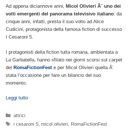
Ad appena diciannove anni,
Micol Olivieri Ã¨ uno dei
volti emergenti del panorama televisivo italiano
: da
cinque anni, infatti, presta il suo volto ad Alice
Cudicini, protagonista della famosa fiction di successo
I Cesaroni 5.
I protagonisti della fiction tutta romana, ambientata a
La Garbatella, hanno sfilato nei giorni scorsi sul carpet
del
RomaFictionFest
e per Micol Olivieri quella Ã¨
stata l’occasione per fare un bilancio del suo
momento.
Leggi tutto
Categorie
attrici
Tag
i cesaroni 5
,
micol olivieri
,
RomaFictionFest