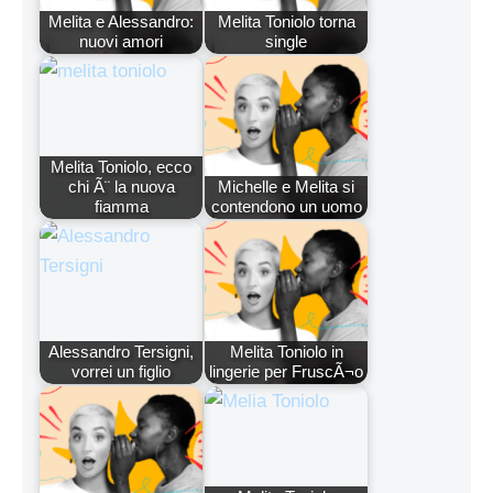
Melita e Alessandro:
Melita Toniolo torna
nuovi amori
single
Melita Toniolo, ecco
chi Ã¨ la nuova
Michelle e Melita si
fiamma
contendono un uomo
Alessandro Tersigni,
Melita Toniolo in
vorrei un figlio
lingerie per FruscÃ¬o