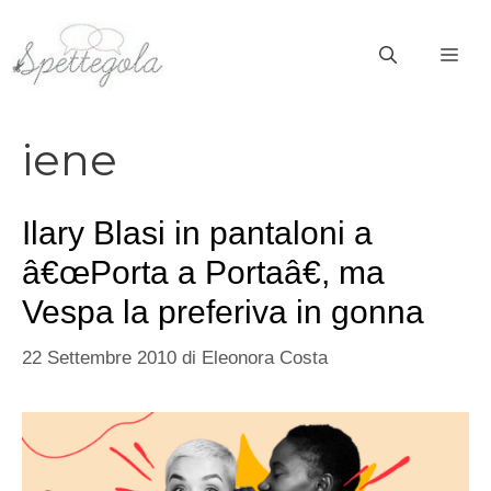
Vai
al
ME
contenuto
iene
Ilary Blasi in pantaloni a
â€œPorta a Portaâ€, ma
Vespa la preferiva in gonna
22 Settembre 2010
di
Eleonora Costa