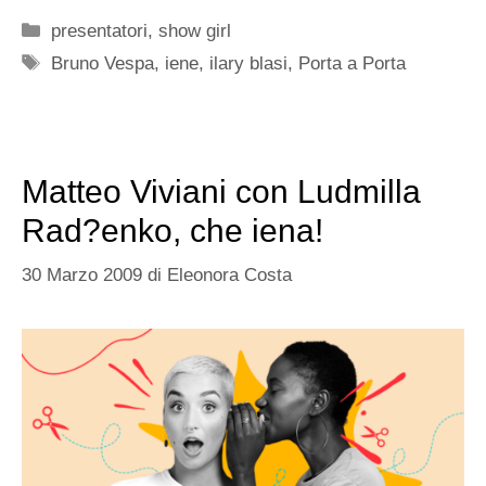
Categorie
presentatori
,
show girl
Tag
Bruno Vespa
,
iene
,
ilary blasi
,
Porta a Porta
Matteo Viviani con Ludmilla
Rad?enko, che iena!
30 Marzo 2009
di
Eleonora Costa