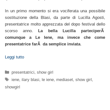
In un primo momento si era vociferata una possibile
sostituzione della Blasi, da parte di Lucilla Agosti,
presentatrice molto apprezzata del dopo festival dello
scorso anno.
La bella Lucilla parteciperÃ
comunque a Le Iene, ma invece che come
presentatrice farÃ da semplice inviata
.
Leggi tutto
Categorie
presentatrici
,
show girl
Tag
iene
,
ilary blasi
,
le iene
,
mediaset
,
show girl
,
showgirl