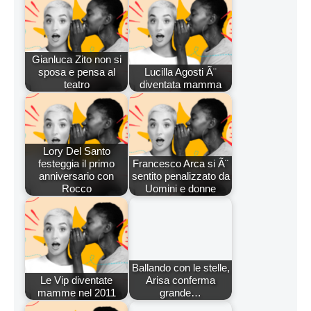
Gianluca Zito non si
sposa e pensa al
Lucilla Agosti Ã¨
teatro
diventata mamma
Lory Del Santo
festeggia il primo
Francesco Arca si Ã¨
anniversario con
sentito penalizzato da
Rocco
Uomini e donne
Ballando con le stelle,
Le Vip diventate
Arisa conferma
mamme nel 2011
grande…