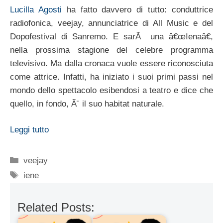
Lucilla Agosti
ha fatto davvero di tutto: conduttrice
radiofonica, veejay, annunciatrice di All Music e del
Dopofestival di Sanremo. E sarÃ una â€œIenaâ€,
nella prossima stagione del celebre programma
televisivo. Ma dalla cronaca vuole essere riconosciuta
come attrice. Infatti, ha iniziato i suoi primi passi nel
mondo dello spettacolo esibendosi a teatro e dice che
quello, in fondo, Ã¨ il suo habitat naturale.
Leggi tutto
Categorie
veejay
Tag
iene
Related Posts: