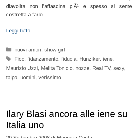
diavolita non l’affascina piÃ¹ e spesso si sente
costretta a farlo.
Leggi tutto
Categorie
nuovi amori
,
show girl
Tag
Fico
,
fidanzamento
,
fiducia
,
Hunziker
,
iene
,
Maurizio Uzzi
,
Melita Toniolo
,
nozze
,
Real TV
,
sexy
,
talpa
,
uomini
,
verissimo
Ilary Blasi ancora alle iene su
Italia uno
29 Settembre 2008
di
Eleonora Costa