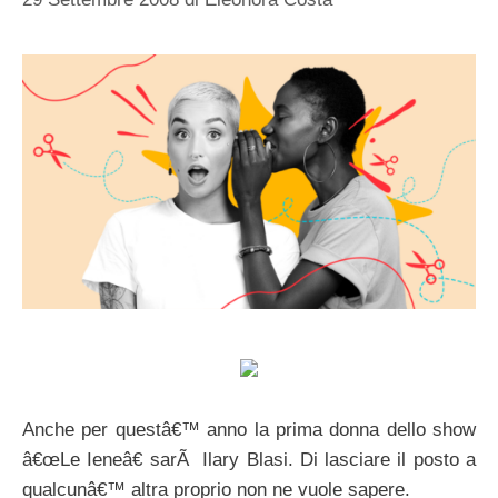
Anche per questâ€™ anno la prima donna dello show
â€œLe Ieneâ€ sarÃ Ilary Blasi. Di lasciare il posto a
qualcunâ€™ altra proprio non ne vuole sapere.