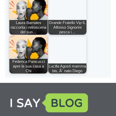
Laura Barriales
Grande Fratello Vip 6,
racconta i retroscena
Alfonso Signorini
del suo…
pesca i…
Federica Panicucci
apre la sua casa a
Lucilla Agosti mamma
Chi
bis, Ã¨ nato Diego