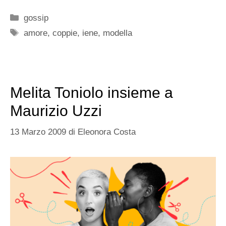
Categorie
gossip
Tag
amore
,
coppie
,
iene
,
modella
Melita Toniolo insieme a
Maurizio Uzzi
13 Marzo 2009
di
Eleonora Costa