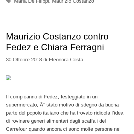
Tag
Maria De Filippi
,
Maurizio Costanzo
Maurizio Costanzo contro
Fedez e Chiara Ferragni
30 Ottobre 2018
di
Eleonora Costa
Il compleanno di Fedez, festeggiato in un
supermercato, Ã¨ stato motivo di sdegno da buona
parte del popolo italiano che ha trovato ridicola l’idea
di rovinare generi alimentari dagli scaffali del
Carrefour quando ancora ci sono molte persone nel