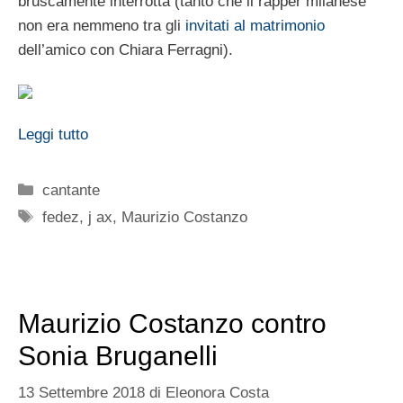
bruscamente interrotta (tanto che il rapper milanese
non era nemmeno tra gli
invitati al matrimonio
dell’amico con Chiara Ferragni).
Leggi tutto
Categorie
cantante
Tag
fedez
,
j ax
,
Maurizio Costanzo
Maurizio Costanzo contro
Sonia Bruganelli
13 Settembre 2018
di
Eleonora Costa