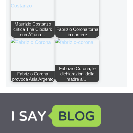
Maurizio Costanzo
critica Tina Cipollari:
Fabrizio Corona torna
non Ã¨ una…
in carcere
Fabrizio Corona, le
Fabrizio Corona
dichiarazioni della
provoca Asia Argento
madre al…