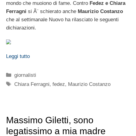
mondo che muoiono di fame. Contro
Fedez e Chiara
Ferragni
si Ã¨ schierato anche
Maurizio Costanzo
che al settimanale Nuovo ha rilasciato le seguenti
dichiarazioni.
Leggi tutto
Categorie
giornalisti
Tag
Chiara Ferragni
,
fedez
,
Maurizio Costanzo
Massimo Giletti, sono
legatissimo a mia madre