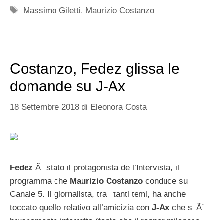
Tag
Massimo Giletti
,
Maurizio Costanzo
Costanzo, Fedez glissa le
domande su J-Ax
18 Settembre 2018
di
Eleonora Costa
Fedez
Ã¨ stato il protagonista de l’Intervista, il
programma che
Maurizio Costanzo
conduce su
Canale 5. Il giornalista, tra i tanti temi, ha anche
toccato quello relativo all’amicizia con
J-Ax
che si Ã¨