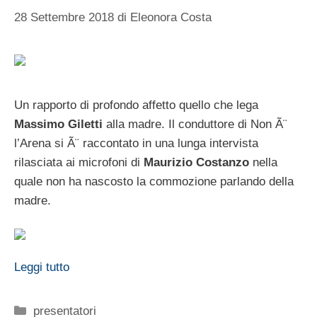
28 Settembre 2018
di
Eleonora Costa
Un rapporto di profondo affetto quello che lega
Massimo Giletti
alla madre. Il conduttore di Non Ã¨
l’Arena si Ã¨ raccontato in una lunga intervista
rilasciata ai microfoni di
Maurizio Costanzo
nella
quale non ha nascosto la commozione parlando della
madre.
Leggi tutto
Categorie
presentatori