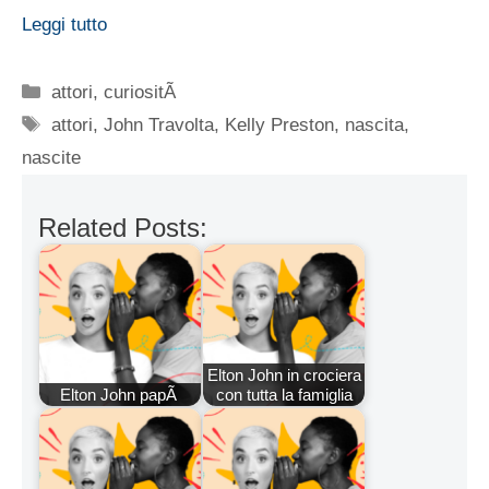
Leggi tutto
Categorie
attori
,
curiositÃ
Tag
attori
,
John Travolta
,
Kelly Preston
,
nascita
,
nascite
Related Posts:
Elton John in crociera
Elton John papÃ
con tutta la famiglia