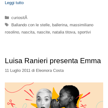
Leggi tutto
Categorie
curiositÃ
Tag
Ballando con le stelle
,
ballerina
,
massimiliano
rosolino
,
nascita
,
nascite
,
natalia titova
,
sportivi
Luisa Ranieri presenta Emma
11 Luglio 2011
di
Eleonora Costa