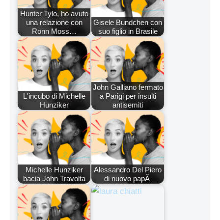
Hunter Tylo, ho avuto
una relazione con
Gisele Bundchen con
Ronn Moss…
suo figlio in Brasile
John Galliano fermato
L'incubo di Michelle
a Parigi per insulti
Hunziker
antisemiti
Michelle Hunziker
Alessandro Del Piero
bacia John Travolta
di nuovo papÃ