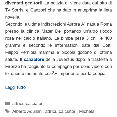
diventati genitori!
La notizia ci viene data dal sito di
Tv Sorrisi e Canzoni che ha dato in anteprima la lieta
novella.
Secondo le ultime indiscrezioni Aurora Ã¨ nata a Roma
presso la clinica Mater Dei portando un’altro fiocco
rosa nel calcio italiano. La bimba pesa 3 chili e 400
grammi e secondo le informazioni date dal Dott.
Filippo Perniola mamma e piccola godono di ottima
salute. Il
calciatore
della Juventus dopo la trasferta a
Firenze ha raggiunto la compagna per condividere con
lei questo momento cosÃ¬ importante per la coppia.
Leggi tutto
Categorie
attrici
,
calciatori
Tag
Alberto Aquilani
,
attrici
,
calciatori
,
Michela