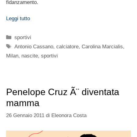
fidanzamento.
Leggi tutto
Categorie
sportivi
Tag
Antonio Cassano
,
calciatore
,
Carolina Marcialis
,
Milan
,
nascite
,
sportivi
Penelope Cruz Ã¨ diventata
mamma
26 Gennaio 2011
di
Eleonora Costa