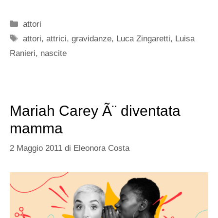
Categorie
attori
Tag
attori
,
attrici
,
gravidanze
,
Luca Zingaretti
,
Luisa
Ranieri
,
nascite
Mariah Carey Ã¨ diventata
mamma
2 Maggio 2011
di
Eleonora Costa