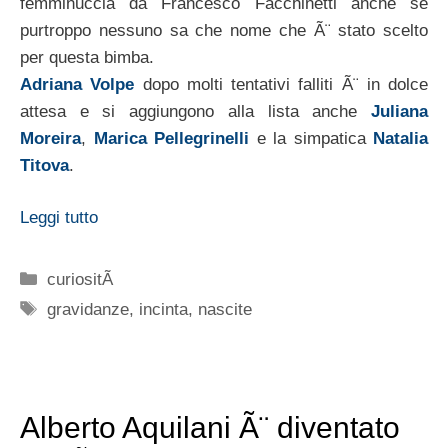
femminuccia da Francesco Facchinetti anche se
purtroppo nessuno sa che nome che Ã¨ stato scelto
per questa bimba.
Adriana Volpe
dopo molti tentativi falliti Ã¨ in dolce
attesa e si aggiungono alla lista anche
Juliana
Moreira
,
Marica Pellegrinelli
e la simpatica
Natalia
Titova
.
Leggi tutto
Categorie
curiositÃ
Tag
gravidanze
,
incinta
,
nascite
Alberto Aquilani Ã¨ diventato