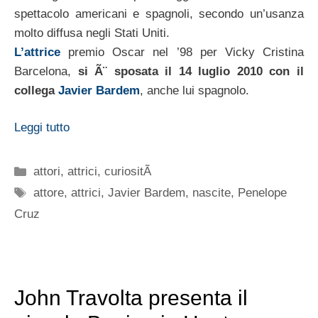
spettacolo americani e spagnoli, secondo un’usanza
molto diffusa negli Stati Uniti.
L’attrice
premio Oscar nel ’98 per Vicky Cristina
Barcelona,
si Ã¨ sposata il 14 luglio 2010 con il
collega
Javier Bardem
, anche lui spagnolo.
Leggi tutto
Categorie
attori
,
attrici
,
curiositÃ
Tag
attore
,
attrici
,
Javier Bardem
,
nascite
,
Penelope
Cruz
John Travolta presenta il