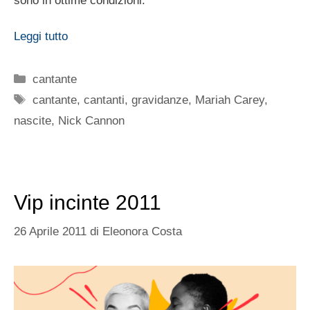
sono in ottime condizioni.
Leggi tutto
Categorie
cantante
Tag
cantante
,
cantanti
,
gravidanze
,
Mariah Carey
,
nascite
,
Nick Cannon
Vip incinte 2011
26 Aprile 2011
di
Eleonora Costa