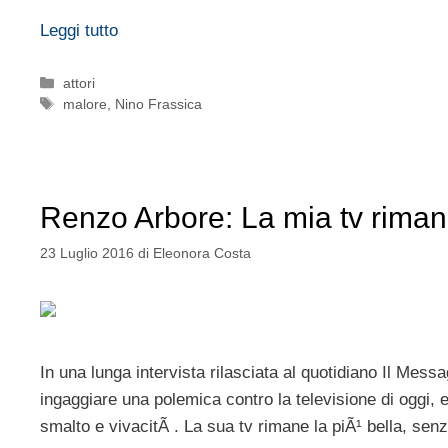
Leggi tutto
Categorie
attori
Tag
malore
,
Nino Frassica
Renzo Arbore: La mia tv rimane
23 Luglio 2016
di
Eleonora Costa
In una lunga intervista rilasciata al quotidiano Il Mess
ingaggiare una polemica contro la televisione di oggi, e
smalto e vivacitÃ . La sua tv rimane la piÃ¹ bella, senz