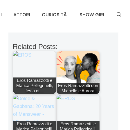
I
ATTORI
CURIOSITÃ
SHOW GIRL
Related Posts:
Eros Ramazzotti e
Marica Pellegrinelli,
Eros Ramazzotti con
festa di…
Michelle e Aurora
Eros Ramazzotti e
Eros Ramazzotti e
Marica Pellegrinelli,
Marica Pellegrinelli,