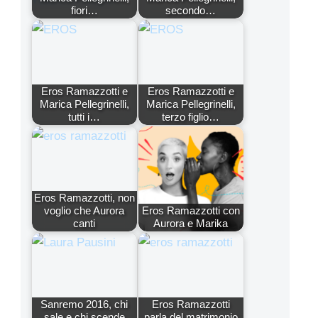
fiori…
secondo…
Eros Ramazzotti e
Eros Ramazzotti e
Marica Pellegrinelli,
Marica Pellegrinelli,
tutti i…
terzo figlio…
Eros Ramazzotti, non
voglio che Aurora
Eros Ramazzotti con
canti
Aurora e Marika
Sanremo 2016, chi
Eros Ramazzotti
sale e chi scende
parla del matrimonio