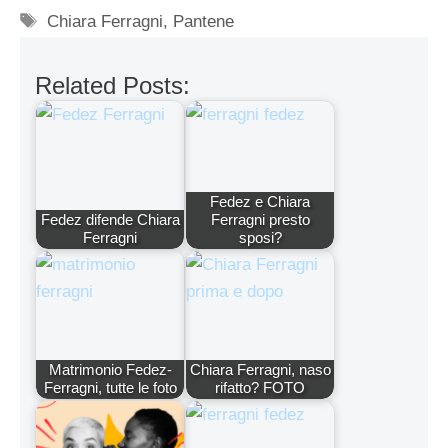
Tag
Chiara Ferragni
,
Pantene
Related Posts:
Fedez e Chiara
Fedez difende Chiara
Ferragni presto
Ferragni
sposi?
Matrimonio Fedez-
Chiara Ferragni, naso
Ferragni, tutte le foto
rifatto? FOTO