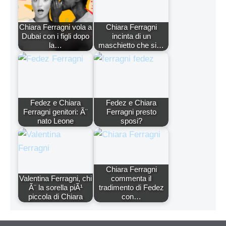
Chiara Ferragni vola a
Chiara Ferragni
Dubai con i figli dopo
incinta di un
la…
maschietto che si…
Fedez e Chiara
Fedez e Chiara
Ferragni genitori: Ã¨
Ferragni presto
nato Leone
sposi?
Chiara Ferragni
Valentina Ferragni, chi
commenta il
Ã¨ la sorella piÃ¹
tradimento di Fedez
piccola di Chiara
con…