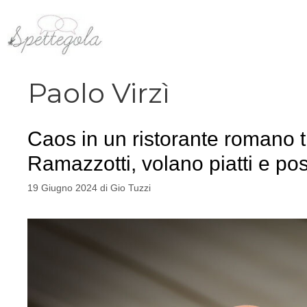
Vai
al
contenuto
Paolo Virzì
Caos in un ristorante romano t
Ramazzotti, volano piatti e po
19 Giugno 2024
di
Gio Tuzzi