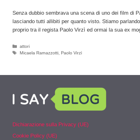
Senza dubbio sembrava una scena di uno dei film di Paolo
lasciando tutti allibiti per quanto visto. Stiamo parland
proprio tra il regista Paolo Virzì ed ormai la sua ex mo
Categorie
attori
Tag
Micaela Ramazzotti
,
Paolo Virzì
Dichiarazione sulla Privacy (UE)
Cookie Policy (UE)