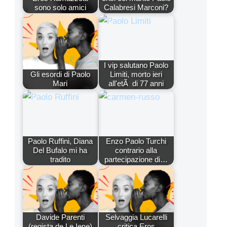
sono solo amici
Calabresi Marconi?
I vip salutano Paolo
Gli esordi di Paolo
Limiti, morto ieri
Mari
all'etÃ di 77 anni
Paolo Ruffini, Diana
Enzo Paolo Turchi
Del Bufalo mi ha
contrario alla
tradito
partecipazione di…
Davide Parenti
Selvaggia Lucarelli
(regista de Le Iene)
critica Eros