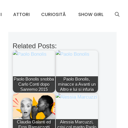
I
ATTORI
CURIOSITÃ
SHOW GIRL
Related Posts:
Paolo Bonolis snobba
Paolo Bonolis,
Carlo Conti dopo
minacce a Avanti un
Sanremo 2015
Altro e lui si infuria
Claudia Galanti ed
Alessia Marcuzzi,
Eros Ramazzotti
crisi col marito Paolo