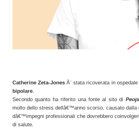
Catherine Zeta-Jones
Ã¨ stata ricoverata in ospedale 
bipolare
.
Secondo quanto ha riferito una fonte al sito di
Peop
molto dello stress dellâ€™anno scorso, causato dalla g
dâ€™impegni professionali che dovrebbero coinvolgerla 
di salute.