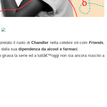
retato il ruolo di
Chandler
nella celebre sit-com
Friends
,
e dalla sua
dipendenza da alcool e farmaci
.
o girava la serie ed a tuttâ€™oggi non sia ancora riuscito a