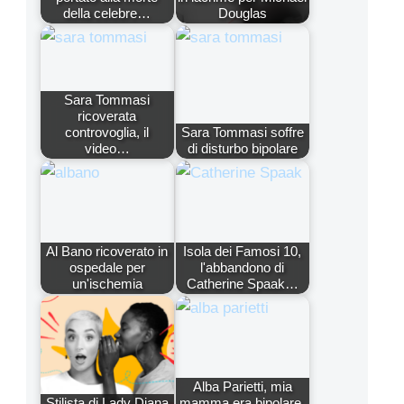
della celebre…
Douglas
Sara Tommasi
ricoverata
controvoglia, il
Sara Tommasi soffre
video…
di disturbo bipolare
Al Bano ricoverato in
Isola dei Famosi 10,
ospedale per
l'abbandono di
un'ischemia
Catherine Spaak…
Alba Parietti, mia
Stilista di Lady Diana
mamma era bipolare,