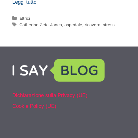
Leggi tutto
Categorie
attrici
Tag
Catherine Zeta-Jones
,
ospedale
,
ricovero
,
stress
Dichiarazione sulla Privacy (UE)
Cookie Policy (UE)