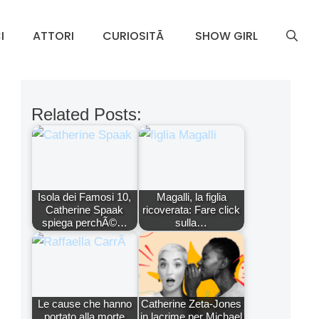
I
ATTORI
CURIOSITÃ
SHOW GIRL
Related Posts:
Isola dei Famosi 10,
Magalli, la figlia
Catherine Spaak
ricoverata: Fare click
spiega perchÃ©…
sulla…
Le cause che hanno
Catherine Zeta-Jones
portato alla morte
in lacrime per Michael