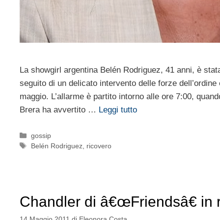
La showgirl argentina Belén Rodriguez, 41 anni, è stata 
seguito di un delicato intervento delle forze dell’ordine
maggio. L’allarme è partito intorno alle ore 7:00, quand
Brera ha avvertito …
Leggi tutto
Categorie
gossip
Tag
Belén Rodriguez
,
ricovero
Chandler di â€œFriendsâ€ in ri
14 Maggio 2011
di
Eleonora Costa