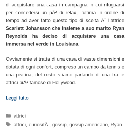
di acquistare una casa in campagna in cui rifuguarsi
per concedersi un pÃ² di relax, l’ultima in ordine di
tempo ad aver fatto questo tipo di scelta Ã¨ l’attrice
Scarlett Johansson
che insieme a suo marito Ryan
Reynolds ha deciso di acquistare una casa
immersa nel verde in Louisiana
.
Ovviamente si tratta di una casa di vaste dimensioni e
dotata di ogni confort, compreso un campo da tennis e
una piscina, del resto stiamo parlando di una tra le
attrici piÃ¹ famose di Hollywood.
Leggi tutto
Categorie
attrici
Tag
attrici
,
curiositÃ
,
gossip
,
gossip americano
,
Ryan