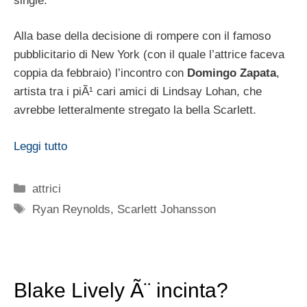
single.
Alla base della decisione di rompere con il famoso
pubblicitario di New York (con il quale l’attrice faceva
coppia da febbraio) l’incontro con
Domingo Zapata
,
artista tra i piÃ¹ cari amici di Lindsay Lohan, che
avrebbe letteralmente stregato la bella Scarlett.
Leggi tutto
Categorie
attrici
Tag
Ryan Reynolds
,
Scarlett Johansson
Blake Lively Ã¨ incinta?