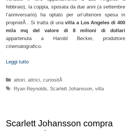
febbraio), la coppia, sposata da due anni (a settembre
l’anniversario) ha optato per un’ulteriore spesa in
proprietÃ . Si tratta di una
villa a Los Angeles di 400
mila mq del valore di 8 milioni di dollari
appartenuta a Harold Becker, produttore
cinematografico.
Leggi tutto
Categorie
attori
,
attrici
,
curiositÃ
Tag
Ryan Reynolds
,
Scarlett Johansson
,
villa
Scarlett Johansson compra