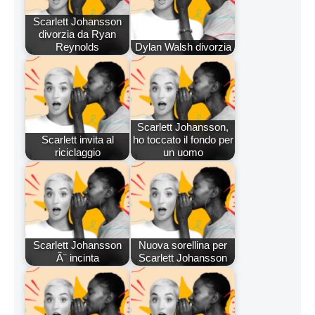
Scarlett Johansson
divorzia da Ryan
Reynolds
Dylan Walsh divorzia
Scarlett Johansson,
Scarlett invita al
ho toccato il fondo per
riciclaggio
un uomo
Scarlett Johansson
Nuova sorellina per
Ã¨ incinta
Scarlett Johansson