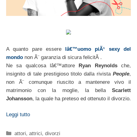
A quanto pare essere
lâ€™uomo piÃ¹ sexy del
mondo
non Ã¨ garanzia di sicura felicitÃ .
Ne sa qualcosa lâ€™attore
Ryan Reynolds
che,
insignito di tale prestigioso titolo dalla rivista
People
,
non Ã¨ comunque riuscito a mantenere vivo il
matrimonio con la moglie, la bella
Scarlett
Johansson
, la quale ha preteso ed ottenuto il divorzio.
Leggi tutto
Categorie
attori
,
attrici
,
divorzi