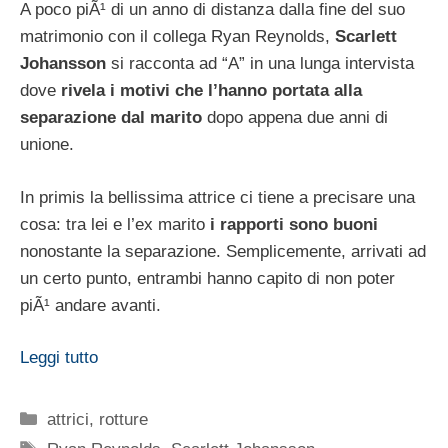
A poco piÃ¹ di un anno di distanza dalla fine del suo
matrimonio con il collega Ryan Reynolds,
Scarlett
Johansson
si racconta ad “A” in una lunga intervista
dove
rivela i motivi che l’hanno portata alla
separazione dal marito
dopo appena due anni di
unione.
In primis la bellissima attrice ci tiene a precisare una
cosa: tra lei e l’ex marito
i rapporti sono buoni
nonostante la separazione. Semplicemente, arrivati ad
un certo punto, entrambi hanno capito di non poter
piÃ¹ andare avanti.
Leggi tutto
Categorie
attrici
,
rotture
Tag