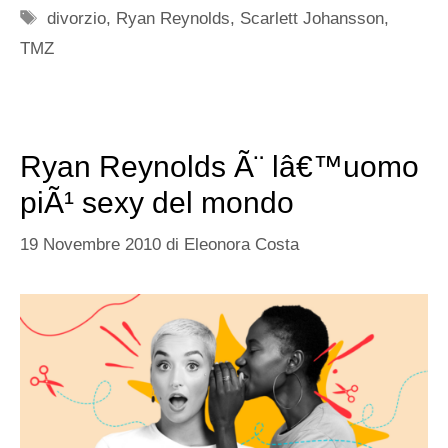
Tag
divorzio
,
Ryan Reynolds
,
Scarlett Johansson
,
TMZ
Ryan Reynolds Ã¨ lâ€™uomo
piÃ¹ sexy del mondo
19 Novembre 2010
di
Eleonora Costa