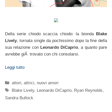
Della serie chiodo scaccia chiodo: la bionda
Blake
Lively
, tornata single da pochissimo dopo la fine della
sua relazione con
Leonardo DiCaprio
, a quanto pare
avrebbe giÃ trovato con chi consolarsi.
Leggi tutto
Categorie
attori
,
attrici
,
nuovi amori
Tag
Blake Lively
,
Leonardo DiCaprio
,
Ryan Reynolds
,
Sandra Bullock