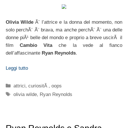
Olivia Wilde
Ã¨ l’attrice e la donna del momento, non
solo perchÃ¨ Ã¨ brava, ma anche perchÃ¨ Ã¨ una delle
donne piÃ¹ belle del mondo e proprio a breve uscirÃ il
film
Cambio Vita
che la vede al fianco
dell’affascinante
Ryan Reynolds
.
Leggi tutto
Categorie
attrici
,
curiositÃ
,
oops
Tag
olivia wilde
,
Ryan Reynolds