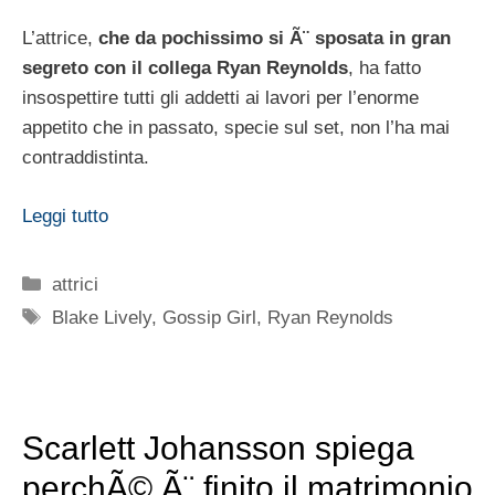
L’attrice,
che da pochissimo si Ã¨ sposata in gran
segreto con il collega Ryan Reynolds
, ha fatto
insospettire tutti gli addetti ai lavori per l’enorme
appetito che in passato, specie sul set, non l’ha mai
contraddistinta.
Leggi tutto
Categorie
attrici
Tag
Blake Lively
,
Gossip Girl
,
Ryan Reynolds
Scarlett Johansson spiega
perchÃ© Ã¨ finito il matrimonio