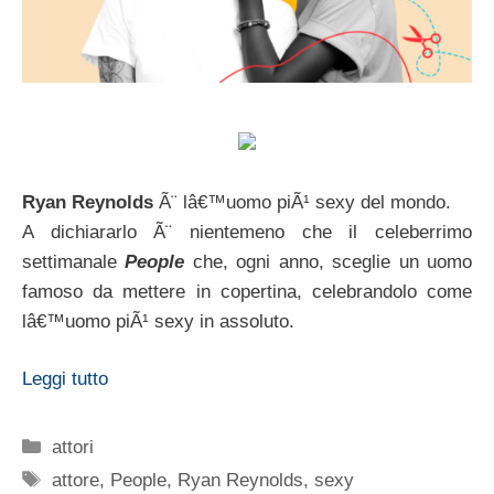
Ryan Reynolds
Ã¨ lâ€™uomo piÃ¹ sexy del mondo.
A dichiararlo Ã¨ nientemeno che il celeberrimo
settimanale
People
che, ogni anno, sceglie un uomo
famoso da mettere in copertina, celebrandolo come
lâ€™uomo piÃ¹ sexy in assoluto.
Leggi tutto
Categorie
attori
Tag
attore
,
People
,
Ryan Reynolds
,
sexy