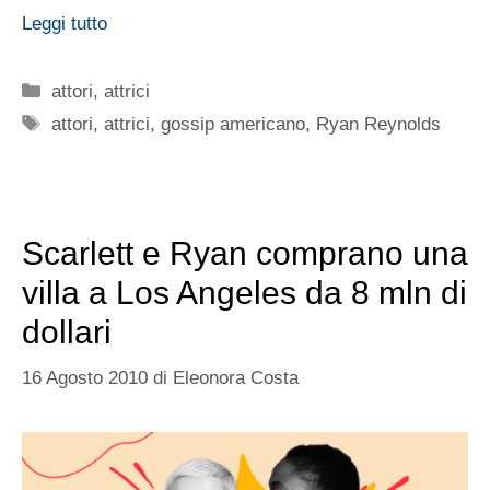
Leggi tutto
Categorie
attori
,
attrici
Tag
attori
,
attrici
,
gossip americano
,
Ryan Reynolds
Scarlett e Ryan comprano una
villa a Los Angeles da 8 mln di
dollari
16 Agosto 2010
di
Eleonora Costa