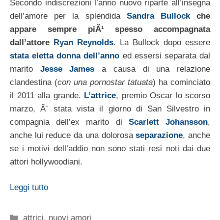
Secondo indiscrezioni l’anno nuovo riparte all’insegna
dell’amore per la splendida
Sandra Bullock
che
appare sempre piÃ¹ spesso accompagnata
dall’attore
Ryan Reynolds
. La Bullock dopo essere
stata eletta donna dell’anno
ed essersi separata dal
marito
Jesse James
a causa di una relazione
clandestina (
con una pornostar tatuata
) ha cominciato
il 2011 alla grande.
L’attrice
, premio Oscar lo scorso
marzo, Ã¨ stata vista il giorno di San Silvestro in
compagnia dell’ex marito di
Scarlett Johansson
,
anche lui reduce da una dolorosa
separazione
, anche
se i motivi dell’addio non sono stati resi noti dai due
attori hollywoodiani.
Leggi tutto
Categorie
attrici
,
nuovi amori