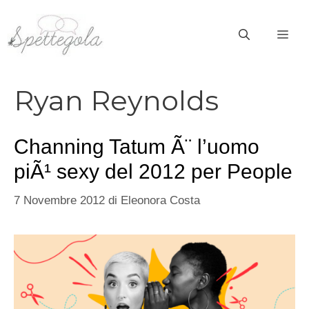
Vai
al
ME
contenuto
Ryan Reynolds
Channing Tatum Ã¨ l’uomo
piÃ¹ sexy del 2012 per People
7 Novembre 2012
di
Eleonora Costa