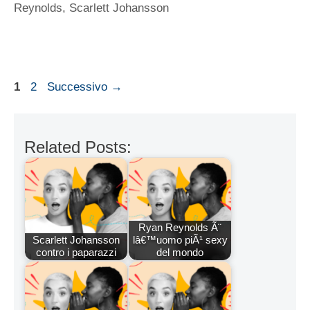
Reynolds
,
Scarlett Johansson
Pagina
Pagina
1
2
Successivo
→
Related Posts:
Ryan Reynolds Ã¨
Scarlett Johansson
lâ€™uomo piÃ¹ sexy
contro i paparazzi
del mondo