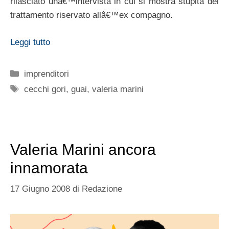
rilasciato unâ€™intervista in cui si mostra stupita del
trattamento riservato allâ€™ex compagno.
Leggi tutto
Categorie
imprenditori
Tag
cecchi gori
,
guai
,
valeria marini
Valeria Marini ancora
innamorata
17 Giugno 2008
di
Redazione