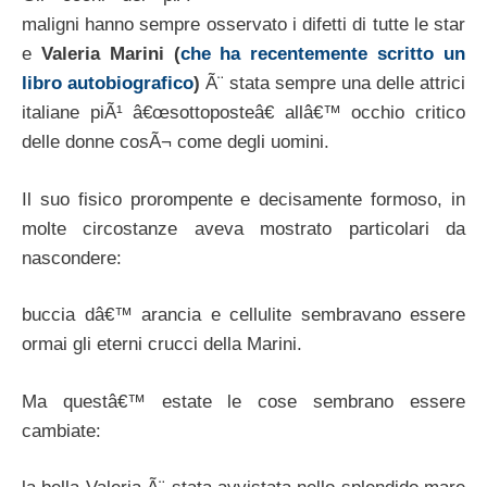
maligni hanno sempre osservato i difetti di tutte le star
e
Valeria Marini (
che ha recentemente scritto un
libro autobiografico
)
Ã¨ stata sempre una delle attrici
italiane piÃ¹ â€œsottoposteâ€ allâ€™ occhio critico
delle donne cosÃ¬ come degli uomini.
Il suo fisico prorompente e decisamente formoso, in
molte circostanze aveva mostrato particolari da
nascondere:
buccia dâ€™ arancia e cellulite sembravano essere
ormai gli eterni crucci della Marini.
Ma questâ€™ estate le cose sembrano essere
cambiate: