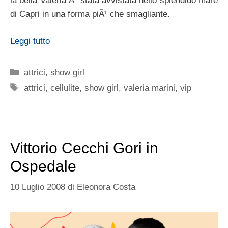
la bella Valeria Ã¨ stata avvistata nello splendido mare
di Capri in una forma piÃ¹ che smagliante.
Leggi tutto
Categorie
attrici
,
show girl
Tag
attrici
,
cellulite
,
show girl
,
valeria marini
,
vip
Vittorio Cecchi Gori in
Ospedale
10 Luglio 2008
di
Eleonora Costa