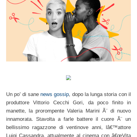
Un po’ di sane
news gossip
, dopo la lunga storia con il
produttore Vittorio Cecchi Gori, da poco finito in
manette, la prorompente Valeria Marini Ã¨ di nuovo
innamorata. Stavolta a farle battere il cuore Ã¨ un
bellissimo ragazzone di ventinove anni, lâ€™attore
Luigi Cassandra, attualmente al cinema con â€œVita