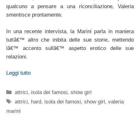
qualcuno a pensare a una riconciliazione, Valeria
smentisce prontamente.
In una recente intervista, la Marini parla in maniera
tuttâ€™ altro che inibita delle sue storie, mettendo
lâ€™ accento sullâ€™ aspetto erotico delle sue
relazioni.
Leggi tutto
Categorie
attrici
,
isola dei famosi
,
show girl
Tag
attrici
,
hard
,
isola dei famosi
,
show girl
,
valeria
marini