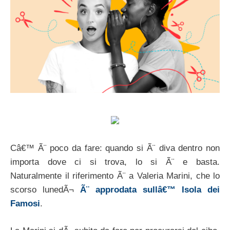
Câ€™ Ã¨ poco da fare: quando si Ã¨ diva dentro non
importa dove ci si trova, lo si Ã¨ e basta.
Naturalmente il riferimento Ã¨ a Valeria Marini, che lo
scorso lunedÃ¬
Ã¨ approdata sullâ€™ Isola dei
Famosi
.