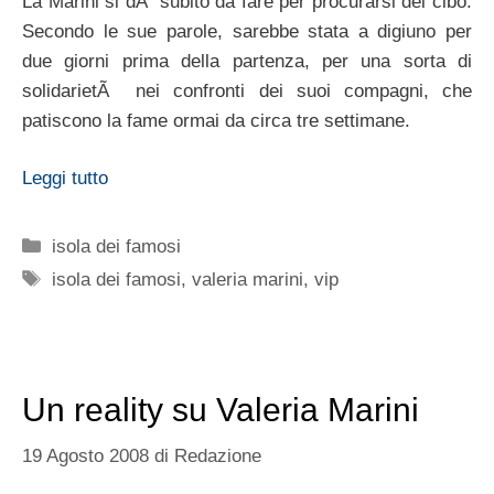
La Marini si dÃ subito da fare per procurarsi del cibo.
Secondo le sue parole, sarebbe stata a digiuno per
due giorni prima della partenza, per una sorta di
solidarietÃ nei confronti dei suoi compagni, che
patiscono la fame ormai da circa tre settimane.
Leggi tutto
Categorie
isola dei famosi
Tag
isola dei famosi
,
valeria marini
,
vip
Un reality su Valeria Marini
19 Agosto 2008
di
Redazione