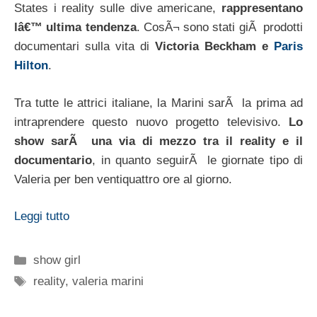
States i reality sulle dive americane,
rappresentano
lâ€™ ultima tendenza
. CosÃ¬ sono stati giÃ prodotti
documentari sulla vita di
Victoria Beckham e
Paris
Hilton
.
Tra tutte le attrici italiane, la Marini sarÃ la prima ad
intraprendere questo nuovo progetto televisivo.
Lo
show sarÃ una via di mezzo tra il reality e il
documentario
, in quanto seguirÃ le giornate tipo di
Valeria per ben ventiquattro ore al giorno.
Leggi tutto
Categorie
show girl
Tag
reality
,
valeria marini