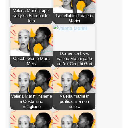
Valeria Marini super
sexy su Facebook -
La cellulite di Valeria
foto
Marini
Domenica Live,
Cecchi Gori e Mara
Valeria Marini parla
Meis
dell'ex Cecchi Gori
Valeria Marini insieme
Valeria marini in
a Costantino
politica, ma non
Vitagliano
solo...