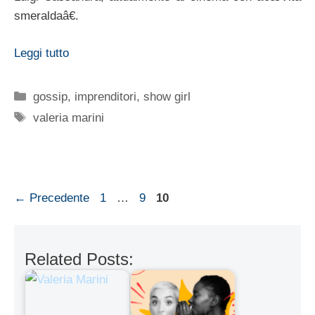
smeraldaâ€.
Leggi tutto
Categorie
gossip
,
imprenditori
,
show girl
Tag
valeria marini
Pagina
Pagina
Pagina
←
Precedente
1
…
9
10
Related Posts: