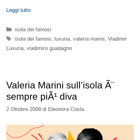
Leggi tutto
Categorie
isola dei famosi
Tag
isola dei famosi
,
luxuria
,
valeria marini
,
Vladimir
Luxuria
,
vladimiro guadagno
Valeria Marini sull’isola Ã¨
sempre piÃ¹ diva
2 Ottobre 2008
di
Eleonora Costa