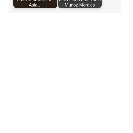
Asia…
Munoz Morales