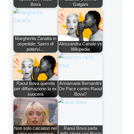
Bova
Galgani
Margherita Zanatta in
ospedale: Spero di
Alessandra Canale vs
potervi…
Wikipedia
Raoul Bova querela
Annamaria Bernardini
per diffamazione la ex
De Pace contro Raoul
suocera
Bova?
Non solo calciatori nel
Raoul Bova parla
caso scommesse:
della storia con Rocio