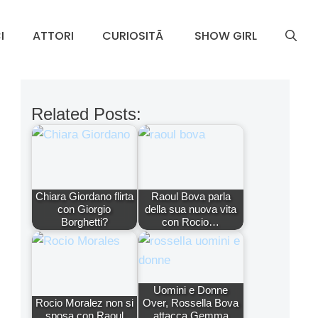
I
ATTORI
CURIOSITÃ
SHOW GIRL
Related Posts:
Chiara Giordano flirta
Raoul Bova parla
con Giorgio
della sua nuova vita
Borghetti?
con Rocio…
Uomini e Donne
Rocio Moralez non si
Over, Rossella Bova
sposa con Raoul
attacca Gemma