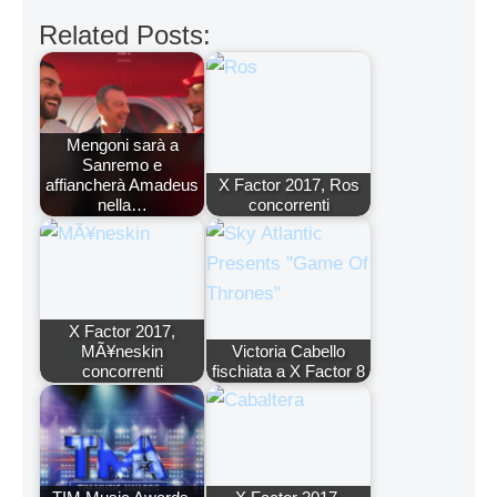
Related Posts:
Mengoni sarà a
Sanremo e
affiancherà Amadeus
X Factor 2017, Ros
nella…
concorrenti
X Factor 2017,
MÃ¥neskin
Victoria Cabello
concorrenti
fischiata a X Factor 8