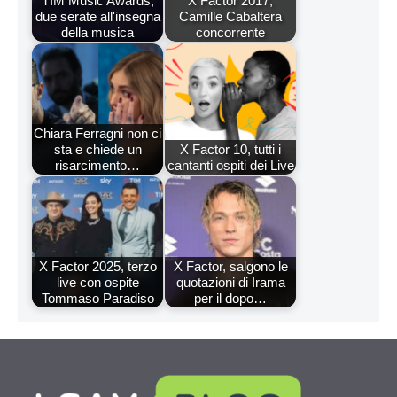
TIM Music Awards,
X Factor 2017,
due serate all'insegna
Camille Cabaltera
della musica
concorrente
Chiara Ferragni non ci
sta e chiede un
X Factor 10, tutti i
risarcimento…
cantanti ospiti dei Live
X Factor 2025, terzo
X Factor, salgono le
live con ospite
quotazioni di Irama
Tommaso Paradiso
per il dopo…