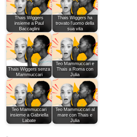
Thais Wiggers
Thais Wiggers ha
insieme a Paul
trovato l'uomo della
Baccaglini
sua vita
Teo Mammuccari e
Thais Wiggers senza
Thais a Roma con
Mammuccari
Julia
Teo Mammuccari
Teo Mammuccari al
insieme a Gabriella
mare con Thais e
Labate
Julia