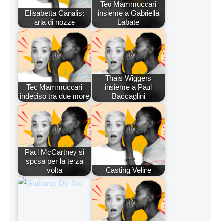
Teo Mammuccari
Elisabetta Canalis:
insieme a Gabriella
aria di nozze
Labate
Thais Wiggers
Teo Mammuccari
insieme a Paul
indeciso tra due more
Baccaglini
Paul McCartney si
sposa per la terza
volta
Casting Veline