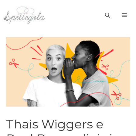
Vai
al
ME
contenuto
Thais Wiggers e