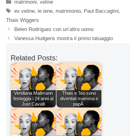
Categorie
matrimoni
,
veline
Tag
ex veline
,
le iene
,
matrimonio
,
Paul Baccaglini
,
Thais Wiggers
Belen Rodriguez con un’altro uomo
Vanessa Hudgens mostra il primo tatuaggio
Related Posts:
Veridiana Mallmann
Thais e Teo sono
festeggia i 24 anni al
diventati mamma e
Just Cavalli
papÃ