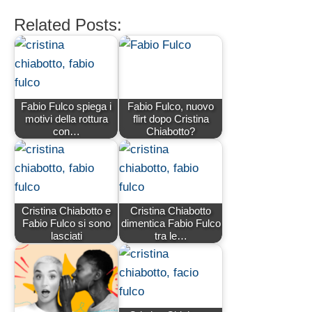
Related Posts:
Fabio Fulco spiega i
Fabio Fulco, nuovo
motivi della rottura
flirt dopo Cristina
con…
Chiabotto?
Cristina Chiabotto e
Cristina Chiabotto
Fabio Fulco si sono
dimentica Fabio Fulco
lasciati
tra le…