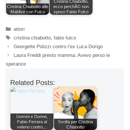
Cristina Chiabotto,
Cristina Chiabotto alle
ecco perchÃ© non
Maldive con Fulco
sposo Fabio Fulco
Categorie
attori
Tag
cristina chiabotto
,
fabio fulco
Georgette Polizzi contro l’ex Luca Dorigo
Laura Freddi presto mamma: Avevo perso le
speranze
Related Posts:
Uomini e Donne,
Fabio Ferrara al
Svolta per Cristina
veleno contro…
Chiabotto