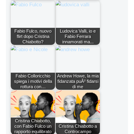
Fabio Fulco, nuovo
Ludovica Valli, io e
flirt dopo Cristina
Fabio Ferrara
Chiabotto?
innamorati ma...
Fabio Colloricchio
Andrew Howe, la mia
spiega i motivi della
fidanzata puÃ² fidarsi
rottura con…
di me
Cristina Chiabotto,
con Fabio Fulco un
Cristina Chiabotto a
rapporto equilibrato
Controcampo