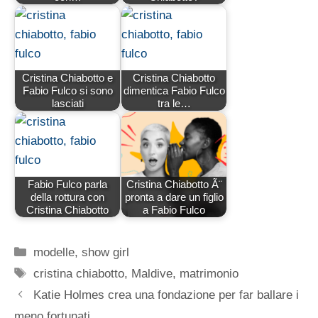
Cristina Chiabotto e
Cristina Chiabotto
Fabio Fulco si sono
dimentica Fabio Fulco
lasciati
tra le…
Fabio Fulco parla
Cristina Chiabotto Ã¨
della rottura con
pronta a dare un figlio
Cristina Chiabotto
a Fabio Fulco
Categorie
modelle
,
show girl
Tag
cristina chiabotto
,
Maldive
,
matrimonio
Katie Holmes crea una fondazione per far ballare i
meno fortunati