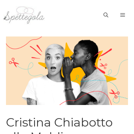
Vai
al
ME
contenuto
Cristina Chiabotto