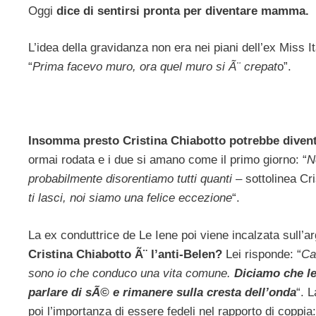
Oggi
dice di sentirsi pronta per diventare mamma.
L’idea della gravidanza non era nei piani dell’ex Miss 
“
Prima facevo muro, ora quel muro si Ã¨ crepat
o”.
Insomma presto Cristina Chiabotto potrebbe dive
ormai rodata e i due si amano come il primo giorno: “
N
probabilmente disorentiamo tutti quanti
– sottolinea Cri
ti lasci, noi siamo una felice eccezione
“.
La ex conduttrice de Le Iene poi viene incalzata sull’a
Cristina Chiabotto Ã¨ l’anti-Belen?
Lei risponde: “
Ca
sono io che conduco una vita comune.
Diciamo che lei
parlare di sÃ© e rimanere sulla cresta dell’onda
“. 
poi l’importanza di essere fedeli nel rapporto di coppia: