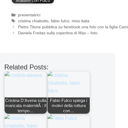
Maldive con Fulco
Categorie
presentatrici
Tag
cristina chiabotto
,
fabio fulco
,
miss italia
Pietro Titone pubblica su facebook una foto con la figlia Cami
Daniela Freitas sulla copertina di Max – foto
Related Posts:
Cristina D'Avena sulla
Fabio Fulco spiega i
mancata maternitÃ : Il
motivi della rottura
tempo…
con…