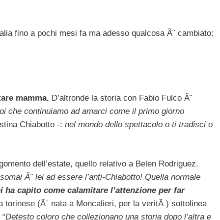
Italia fino a pochi mesi fa ma adesso qualcosa Ã¨ cambiato:
ntare mamma.
D’altronde la storia con Fabio Fulco Ã¨
oi che continuiamo ad amarci come il primo giorno
stina Chiabotto -:
nel mondo dello spettacolo o ti tradisci o
rgomento dell’estate, quello relativo a Belen Rodriguez.
somai Ã¨ lei ad essere l’anti-Chiabotto! Quella normale
 ha capito come calamitare l’attenzione per far
La torinese (Ã¨ nata a Moncalieri, per la veritÃ ) sottolinea
 “
Detesto coloro che collezionano una storia dopo l’altra e