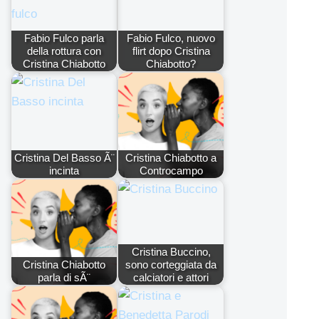
Fabio Fulco parla
Fabio Fulco, nuovo
della rottura con
flirt dopo Cristina
Cristina Chiabotto
Chiabotto?
Cristina Del Basso Ã¨
Cristina Chiabotto a
incinta
Controcampo
Cristina Buccino,
Cristina Chiabotto
sono corteggiata da
parla di sÃ¨
calciatori e attori