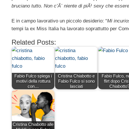
bruciano tutto. Non c’Ã¨ niente di piÃ¹ sexy che essere
E in campo lavorativo un piccolo desiderio: “
Mi incuri
tempi la ex Miss Italia ha lavorato soprattutto per Come
Related Posts:
Fabio Fulco spiega i
Cristina Chiabotto e
Fabio Fulco, 
motivi della rottura
Fabio Fulco si sono
flirt dopo Cris
con…
lasciati
Chiabotto
Cristina Chiabotto alle