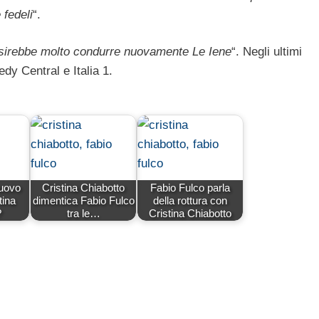
 fedeli
“.
osirebbe molto condurre nuovamente Le Iene
“. Negli ultimi
dy Central e Italia 1.
nuovo
Cristina Chiabotto
Fabio Fulco parla
tina
dimentica Fabio Fulco
della rottura con
?
tra le…
Cristina Chiabotto