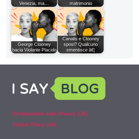
Venezia, ma…
matrimonio
Canalis e Clooney
George Clooney
sposi? Qualcuno
bacia Violante Placido
smentisce â€¦
Dichiarazione sulla Privacy (UE)
Cookie Policy (UE)