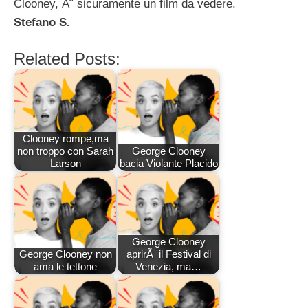
Clooney, Ã¨ sicuramente un film da vedere.
Stefano S.
Related Posts:
Clooney rompe,ma
non troppo con Sarah
George Clooney
Larson
bacia Violante Placido
George Clooney
George Clooney non
aprirÃ il Festival di
ama le tettone
Venezia, ma…