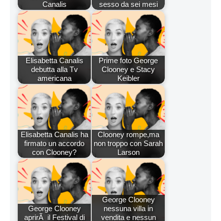
Canalis
sesso da sei mesi
Elisabetta Canalis
Prime foto George
debutta alla Tv
Clooney e Stacy
americana
Keibler
Elisabetta Canalis ha
Clooney rompe,ma
firmato un accordo
non troppo con Sarah
con Clooney?
Larson
George Clooney
George Clooney
nessuna villa in
aprirÃ il Festival di
vendita e nessun