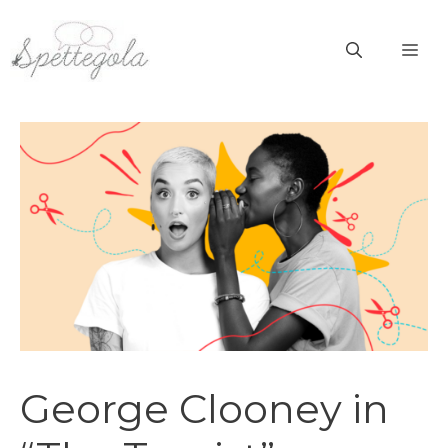
Vai
al
ME
contenuto
George Clooney in