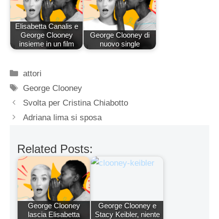
Elisabetta Canalis e
George Clooney
George Clooney di
insieme in un film
nuovo single
Categorie
attori
Tag
George Clooney
Svolta per Cristina Chiabotto
Adriana lima si sposa
Related Posts:
George Clooney
George Clooney e
lascia Elisabetta
Stacy Keibler, niente