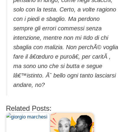
solo con la testa. Certo, a volte ragiono
con i piedi e sbaglio. Ma perdono
sempre gli errori commessi senza
intenzione, mentre non mi #do di chi
sbaglia con malizia. Non perchÃ© voglia
fare il â€œduro e puroâ€, per caritÃ ,
ma sono uno che si butta e segue
lâ€™istinto. Ãˆ bello ogni tanto lasciarsi
andare, no?
Related Posts: