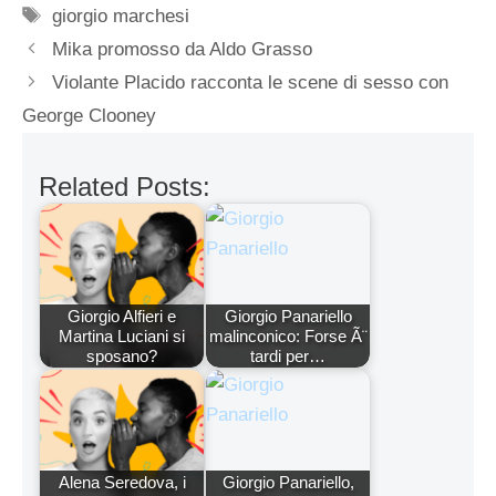
Tag
giorgio marchesi
Mika promosso da Aldo Grasso
Violante Placido racconta le scene di sesso con
George Clooney
Related Posts:
Giorgio Alfieri e
Giorgio Panariello
Martina Luciani si
malinconico: Forse Ã¨
sposano?
tardi per…
Alena Seredova, i
Giorgio Panariello,