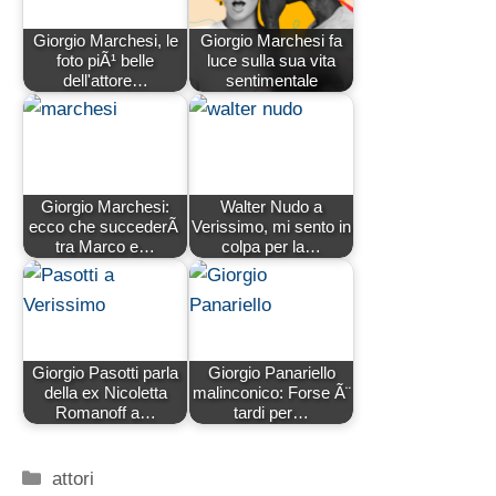
Giorgio Marchesi, le
Giorgio Marchesi fa
foto piÃ¹ belle
luce sulla sua vita
dell'attore…
sentimentale
Giorgio Marchesi:
Walter Nudo a
ecco che succederÃ
Verissimo, mi sento in
tra Marco e…
colpa per la…
Giorgio Pasotti parla
Giorgio Panariello
della ex Nicoletta
malinconico: Forse Ã¨
Romanoff a…
tardi per…
Categorie
attori