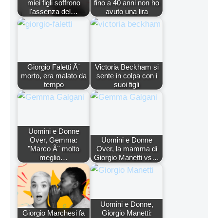
miei figli soffrono
fino a 40 anni non ho
l'assenza del…
avuto una lira
Giorgio Faletti Ã¨
Victoria Beckham si
morto, era malato da
sente in colpa con i
tempo
suoi figli
Uomini e Donne
Over, Gemma:
Uomini e Donne
"Marco Ã¨ molto
Over, la mamma di
meglio…
Giorgio Manetti vs…
Uomini e Donne,
Giorgio Marchesi fa
Giorgio Manetti: