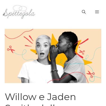
Vai
al
ME
contenuto
Willow e Jaden