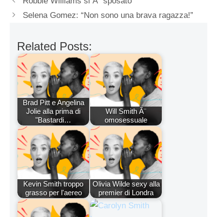
Robbie Williams si Ã¨ sposato
Selena Gomez: “Non sono una brava ragazza!”
Related Posts:
Brad Pitt e Angelina
Jolie alla prima di
Will Smith Ã¨
"Bastardi…
omosessuale
Kevin Smith troppo
Olivia Wilde sexy alla
grasso per l'aereo
premier di Londra