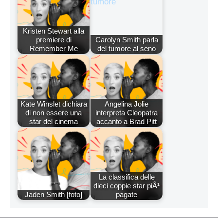
Kristen Stewart alla
premiere di
Carolyn Smith parla
Remember Me
del tumore al seno
Kate Winslet dichiara
Angelina Jolie
di non essere una
interpreta Cleopatra
star del cinema
accanto a Brad Pitt
La classifica delle
dieci coppie star piÃ¹
Jaden Smith [foto]
pagate