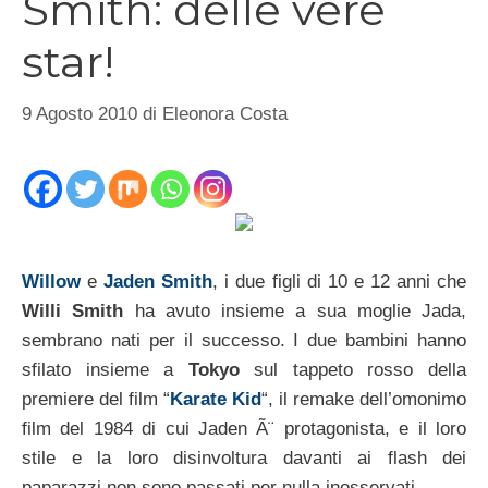
Smith: delle vere
star!
9 Agosto 2010
di
Eleonora Costa
Willow
e
Jaden Smith
, i due figli di 10 e 12 anni che
Willi Smith
ha avuto insieme a sua moglie Jada,
sembrano nati per il successo. I due bambini hanno
sfilato insieme a
Tokyo
sul tappeto rosso della
premiere del film “
Karate Kid
“, il remake dell’omonimo
film del 1984 di cui Jaden Ã¨ protagonista, e il loro
stile e la loro disinvoltura davanti ai flash dei
paparazzi non sono passati per nulla inosservati.