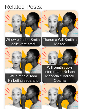
Related Posts:
Willow e Jaden Smith:
Theron e Will Smith a
delle vere star!
Mosca
Will Smith vuole
interpretare Nelson
Will Smith e Jada
Mandela e Barack
Pinkett si separano
Obama