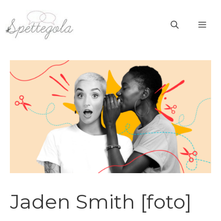
Vai
al
ME
contenuto
Jaden Smith [foto]