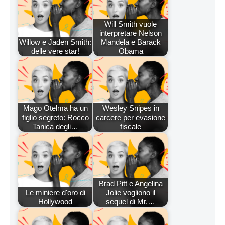
Will Smith vuole
interpretare Nelson
Willow e Jaden Smith:
Mandela e Barack
delle vere star!
Obama
Mago Otelma ha un
Wesley Snipes in
figlio segreto: Rocco
carcere per evasione
Tanica degli…
fiscale
Brad Pitt e Angelina
Le miniere d'oro di
Jolie vogliono il
Hollywood
sequel di Mr.…