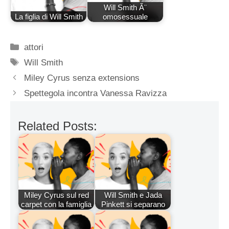
Will Smith Ã¨
La figlia di Will Smith
omosessuale
Categorie
attori
Tag
Will Smith
Miley Cyrus senza extensions
Spettegola incontra Vanessa Ravizza
Related Posts:
Miley Cyrus sul red
Will Smith e Jada
carpet con la famiglia
Pinkett si separano